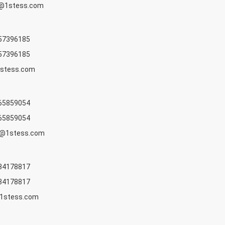
r@1stess.com
57396185
57396185
1stess.com
65859054
65859054
e@1stess.com
34178817
34178817
1stess.com