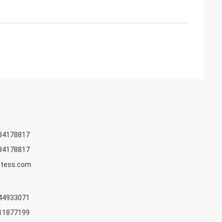
34178817
34178817
stess.com
44933071
11877199