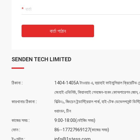
বার্তা পাঠান
SENDEN TECH LIMITED
ঠিকানা :
1404-1405A টাওয়ার এ, হুয়াহাই ফাইনান্সিয়াল ক্রিয়েটিভ স
মেংহাই এভিনিউ, কিয়ানহাই শেনজেন-হংকং কোঅপারেশন জোন, 
কারখানার ঠিকানা :
বিল্ডিং১, জিংচেন ইন্ডাস্ট্রিয়াল পার্ক, হাই-টেক ডেভেলপমেন্ট ডিস্ট্রি
গুয়াংডং, চীন
কাজের সময় :
9:00-18:00(বেইজিং সময়)
ফোন :
86--17727969127(কাজের সময়)
ই-মেইল :
info@1stess.com