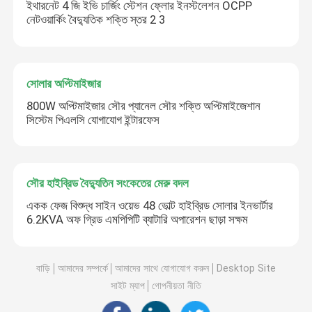
ইথারনেট 4 জি ইভি চার্জিং স্টেশন ফ্লোর ইনস্টলেশন OCPP
নেটওয়ার্কিং বৈদ্যুতিক শক্তি স্তর 2 3
সোলার অপ্টিমাইজার
800W অপ্টিমাইজার সৌর প্যানেল সৌর শক্তি অপ্টিমাইজেশান
সিস্টেম পিএলসি যোগাযোগ ইন্টারফেস
সৌর হাইব্রিড বৈদ্যুতিন সংকেতের মেরু বদল
একক ফেজ বিশুদ্ধ সাইন ওয়েভ 48 ভোল্ট হাইব্রিড সোলার ইনভার্টার
6.2KVA অফ গ্রিড এমপিপিটি ব্যাটারি অপারেশন ছাড়া সক্ষম
বাড়ি
আমাদের সম্পর্কে
আমাদের সাথে যোগাযোগ করুন
Desktop Site
সাইট ম্যাপ
গোপনীয়তা নীতি