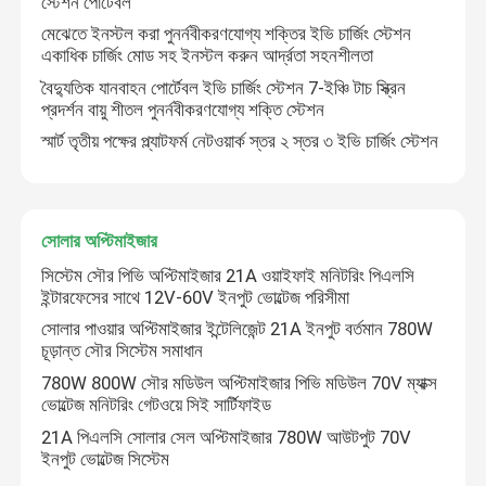
স্টেশন পোর্টেবল
মেঝেতে ইনস্টল করা পুনর্নবীকরণযোগ্য শক্তির ইভি চার্জিং স্টেশন
একাধিক চার্জিং মোড সহ ইনস্টল করুন আর্দ্রতা সহনশীলতা
আমাদের সম্পর্কে
বৈদ্যুতিক যানবাহন পোর্টেবল ইভি চার্জিং স্টেশন 7-ইঞ্চি টাচ স্ক্রিন
প্রদর্শন বায়ু শীতল পুনর্নবীকরণযোগ্য শক্তি স্টেশন
কারখানা পরিদর্শন
স্মার্ট তৃতীয় পক্ষের প্ল্যাটফর্ম নেটওয়ার্ক স্তর ২ স্তর ৩ ইভি চার্জিং স্টেশন
গুণমান নিয়ন্ত্রণ
সোলার অপ্টিমাইজার
আমাদের সাথে যোগাযোগ
সিস্টেম সৌর পিভি অপ্টিমাইজার 21A ওয়াইফাই মনিটরিং পিএলসি
ইন্টারফেসের সাথে 12V-60V ইনপুট ভোল্টেজ পরিসীমা
সোলার পাওয়ার অপ্টিমাইজার ইন্টেলিজেন্ট 21A ইনপুট বর্তমান 780W
খবর
চূড়ান্ত সৌর সিস্টেম সমাধান
780W 800W সৌর মডিউল অপ্টিমাইজার পিভি মডিউল 70V ম্যাক্স
ভোল্টেজ মনিটরিং গেটওয়ে সিই সার্টিফাইড
একটি উদ্ধৃতি অনুরোধ করুন
21A পিএলসি সোলার সেল অপ্টিমাইজার 780W আউটপুট 70V
ইনপুট ভোল্টেজ সিস্টেম
VFD পরিবর্তনশীল ফ্রিকোয়েন্সি ড্রাইভ