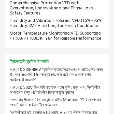
Comprehensive Protection VFD with
Overvoltage, Undervoltage, and Phase Loss
Safety Features
Humidity and Vibration Tolerant VFD (15%~95%
Humidity, 3M3 Vibration) for Harsh Conditions
Motor Temperature Monitoring VFD Supporting
PT100/PT1000/KTY84 for Reliable Performance
ফ্রিকোয়েন্সি ড্রাইভ ইনভার্টার
HV510 380-480V অ্যাসিনক্রোন/পিএমএসএম মোটরগুলির জন্য
3-ফেজ ভিএফডি 16-সেগমেন্ট পিএলসি মাল্টি-স্পিড অপারেশন
সমর্থনকারী ভিএফডি
HV510 380V ভিএফডি ড্রাইভ এয়ার কুলিং মসৃণ এবং স্থিতিশীল
অপারেশন জন্য পরিবর্তনশীল ফ্রিকোয়েন্সি ড্রাইভ
দক্ষতা বায়ু শীতলতা ফ্রিকোয়েন্সি ড্রাইভ Modbus RTU যোগাযোগ
প্রোটোকল সঙ্গে ইনভার্টার মন্ত্রিসভা
স্থিতিশীলতা দুই চতুর্ভুজ Vfd ভেক্টর Vfd বায়ু শীতল বিস্তৃত গতি