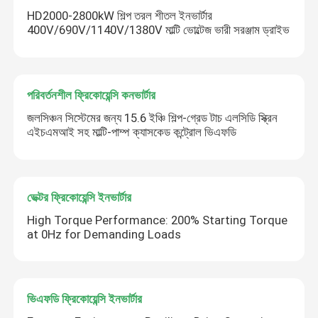
HD2000-2800kW শিল্প তরল শীতল ইনভার্টার
400V/690V/1140V/1380V মাল্টি ভোল্টেজ ভারী সরঞ্জাম ড্রাইভ
সৌর হাইব্রিড বৈদ্যুতিন সংকেতের মেরু বদল
পরিবর্তনশীল ফ্রিকোয়েন্সি কনভার্টার
জলসিঞ্চন সিস্টেমের জন্য 15.6 ইঞ্চি শিল্প-গ্রেড টাচ এলসিডি স্ক্রিন
এইচএমআই সহ মাল্টি-পাম্প ক্যাসকেড কন্ট্রোল ভিএফডি
ভেক্টর ফ্রিকোয়েন্সি ইনভার্টার
High Torque Performance: 200% Starting Torque
at 0Hz for Demanding Loads
ভিএফডি ফ্রিকোয়েন্সি ইনভার্টার