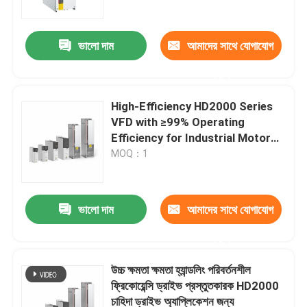
ভালো দাম
আমাদের সাথে যোগাযোগ
করুন
High-Efficiency HD2000 Series
VFD with ≥99% Operating
Efficiency for Industrial Motor
Drives
MOQ：1
ভালো দাম
আমাদের সাথে যোগাযোগ
বাড়ি
করুন
পণ্য
উচ্চ ক্ষমতা ক্ষমতা হ্যান্ডলিং পরিবর্তনশীল
ফ্রিকোয়েন্সি ড্রাইভ প্রস্তুতকারক HD2000
চাহিদা ড্রাইভ অ্যাপ্লিকেশন জন্য
ভিডিও