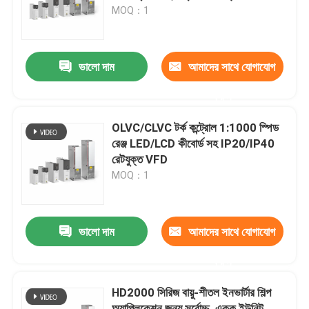
MOQ：1
আমাদের সম্পর্কে
ভালো দাম
আমাদের সাথে যোগাযোগ
কারখানা পরিদর্শন
করুন
গুণমান নিয়ন্ত্রণ
OLVC/CLVC টর্ক কন্ট্রোল 1:1000 স্পিড
রেঞ্জ LED/LCD কীবোর্ড সহ IP20/IP40
রেটযুক্ত VFD
আমাদের সাথে যোগাযোগ
MOQ：1
খবর
ভালো দাম
আমাদের সাথে যোগাযোগ
একটি উদ্ধৃতি অনুরোধ করুন
করুন
HD2000 সিরিজ বায়ু-শীতল ইনভার্টার শিল্প
VFD পরিবর্তনশীল ফ্রিকোয়েন্সি ড্রাইভ
অ্যাপ্লিকেশন জন্য সর্বোচ্চ. একক ইউনিট