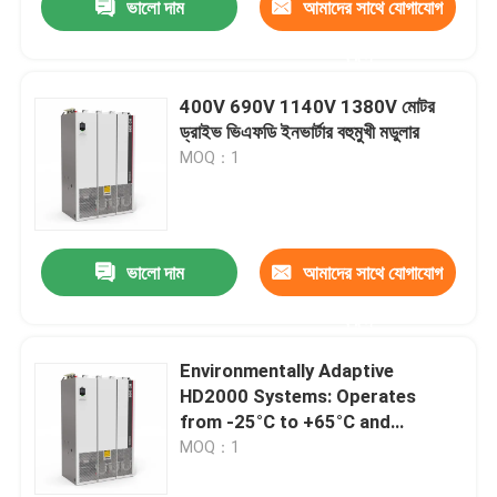
ভালো দাম
আমাদের সাথে যোগাযোগ
করুন
400V 690V 1140V 1380V মোটর
ড্রাইভ ভিএফডি ইনভার্টার বহুমুখী মডুলার
MOQ：1
ভালো দাম
আমাদের সাথে যোগাযোগ
করুন
Environmentally Adaptive
HD2000 Systems: Operates
from -25°C to +65°C and
Humidity Up to 85%
MOQ：1