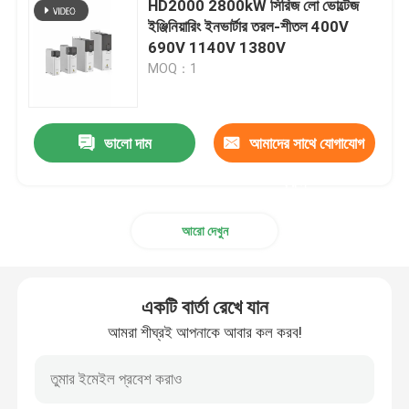
HD2000 2800kW সিরিজ লো ভোল্টেজ
ইঞ্জিনিয়ারিং ইনভার্টার তরল-শীতল 400V
সৌর হাইব্রিড বৈদ্যুতিন সংকেতের মেরু বদল
690V 1140V 1380V
MOQ：1
ভালো দাম
আমাদের সাথে যোগাযোগ
করুন
আরো দেখুন
একটি বার্তা রেখে যান
আমরা শীঘ্রই আপনাকে আবার কল করব!