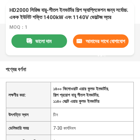
HD2000 সিরিজ বায়ু-শীতল ইনভার্টার শিল্প অ্যাপ্লিকেশন জন্য সর্বোচ্চ.
একক ইউনিট শক্তি 1400kW এবং 1140V ভোল্টেজ স্তর
MOQ：1
ভালো দাম
আমাদের সাথে যোগাযোগ
করুন
পণ্যের বর্ণনা
১৪০০ কিলোওয়াট এয়ার কুলড ইনভার্টার
,
লক্ষণীয় করা:
শিল্প প্রয়োগ বায়ু শীতল ইনভার্টার
,
১১৪০ ভোল্ট এয়ার কুলড ইনভার্টার
উৎপত্তি স্থল
চীন
ডেলিভারি সময়
7-30 কার্যদিবস