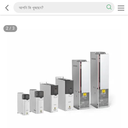
2
/
3