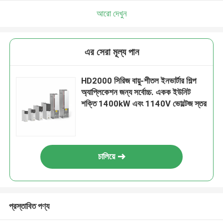
আরো দেখুন
এর সেরা মূল্য পান
HD2000 সিরিজ বায়ু-শীতল ইনভার্টার শিল্প
অ্যাপ্লিকেশন জন্য সর্বোচ্চ. একক ইউনিট
শক্তি 1400kW এবং 1140V ভোল্টেজ স্তর
চালিয়ে
প্রস্তাবিত পণ্য