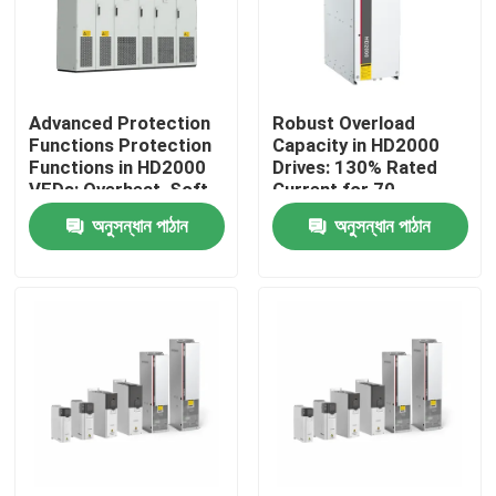
আমাদের সম্পর্কে
Advanced Protection
Robust Overload
কারখানা পরিদর্শন
Functions Protection
Capacity in HD2000
Functions in HD2000
Drives: 130% Rated
VFDs: Overheat, Soft-
Current for 70
গুণমান নিয়ন্ত্রণ
Start, and IGBT Safety
Seconds
অনুসন্ধান পাঠান
অনুসন্ধান পাঠান
আমাদের সাথে যোগাযোগ
খবর
একটি উদ্ধৃতি অনুরোধ করুন
VFD পরিবর্তনশীল ফ্রিকোয়েন্সি ড্রাইভ