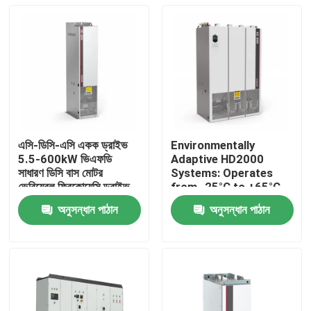
এসি-ডিসি-এসি একক ড্রাইভ
Environmentally
5.5-600kW ভিএফডি
Adaptive HD2000
সাধারণ ডিসি বাস মোটর
Systems: Operates
ভেরিয়েবল ফ্রিকোয়েন্সি ড্রাইভ
from -25°C to +65°C
লিফটের জন্য
and Humidity Up to
অনুসন্ধান পাঠান
অনুসন্ধান পাঠান
85%
বাড়ি
পণ্য
ভিডিও