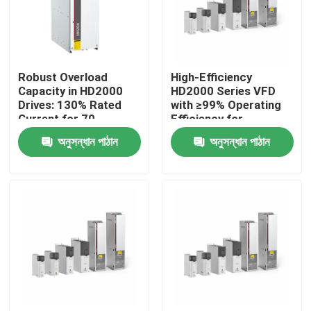
আমাদের সম্পর্কে
Robust Overload
High-Efficiency
কারখানা পরিদর্শন
Capacity in HD2000
HD2000 Series VFD
Drives: 130% Rated
with ≥99% Operating
Current for 70
Efficiency for
গুণমান নিয়ন্ত্রণ
Seconds
Industrial Motor
অনুসন্ধান পাঠান
অনুসন্ধান পাঠান
Drives
আমাদের সাথে যোগাযোগ
খবর
একটি উদ্ধৃতি অনুরোধ করুন
VFD পরিবর্তনশীল ফ্রিকোয়েন্সি ড্রাইভ