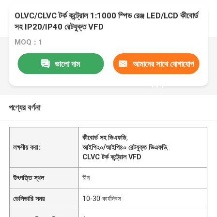
OLVC/CLVC টর্ক কন্ট্রোল 1:1000 স্পিড রেঞ্জ LED/LCD কীবোর্ড
সহ IP20/IP40 রেটযুক্ত VFD
MOQ：1
ভালো দাম
আমাদের সাথে যোগাযোগ
করুন
পণ্যের বর্ণনা
কীবোর্ড সহ ভিএফডি
,
লক্ষণীয় করা:
আইপি২০/আইপি৪০ রেটযুক্ত ভিএফডি
,
CLVC টর্ক কন্ট্রোল VFD
উৎপত্তি স্থল
চীন
ডেলিভারি সময়
10-30 কার্যদিবস