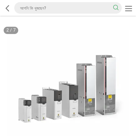
2
/
7