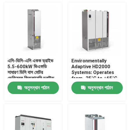
এসি-ডিসি-এসি একক ড্রাইভ
Environmentally
5.5-600kW ভিএফডি
Adaptive HD2000
সাধারণ ডিসি বাস মোটর
Systems: Operates
ভেরিয়েবল ফ্রিকোয়েন্সি ড্রাইভ
from -25°C to +65°C
লিফটের জন্য
and Humidity Up to
অনুসন্ধান পাঠান
অনুসন্ধান পাঠান
85%
বাড়ি
পণ্য
ভিডিও