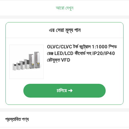
আরো দেখুন
এর সেরা মূল্য পান
OLVC/CLVC টর্ক কন্ট্রোল 1:1000 স্পিড
রেঞ্জ LED/LCD কীবোর্ড সহ IP20/IP40
রেটযুক্ত VFD
চালিয়ে
প্রস্তাবিত পণ্য