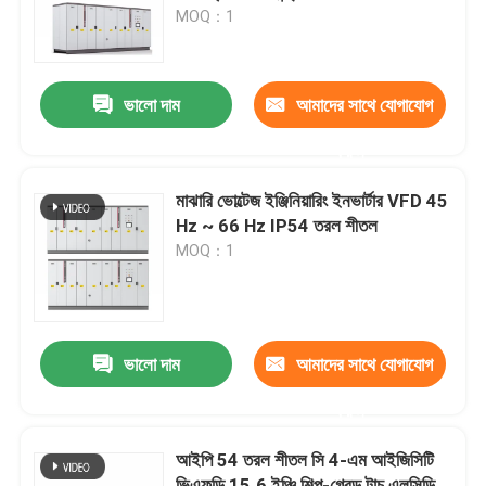
MOQ：1
আমাদের সম্পর্কে
ভালো দাম
আমাদের সাথে যোগাযোগ
কারখানা পরিদর্শন
করুন
গুণমান নিয়ন্ত্রণ
মাঝারি ভোল্টেজ ইঞ্জিনিয়ারিং ইনভার্টার VFD 45
Hz ~ 66 Hz IP54 তরল শীতল
MOQ：1
আমাদের সাথে যোগাযোগ
খবর
ভালো দাম
আমাদের সাথে যোগাযোগ
একটি উদ্ধৃতি অনুরোধ করুন
করুন
আইপি 54 তরল শীতল সি 4-এম আইজিসিটি
VFD পরিবর্তনশীল ফ্রিকোয়েন্সি ড্রাইভ
ভিএফডি 15.6 ইঞ্চি শিল্প-গ্রেড টাচ এলসিডি