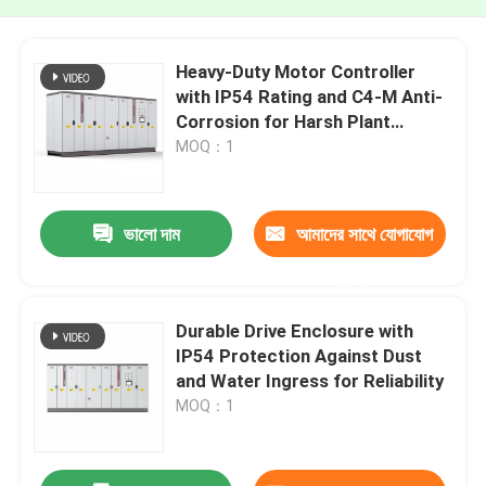
Heavy-Duty Motor Controller
with IP54 Rating and C4-M Anti-
Corrosion for Harsh Plant
Conditions
MOQ：1
ভালো দাম
আমাদের সাথে যোগাযোগ
করুন
Durable Drive Enclosure with
IP54 Protection Against Dust
and Water Ingress for Reliability
MOQ：1