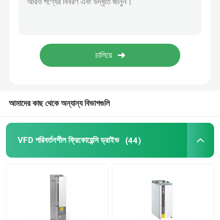
সৌর হাইব্রিড বৈদ্যুতিন সংকেতের মেরু বদল
আমাদের কাছ থেকে অন্যান্য বিভাগগুলি
VFD পরিবর্তনশীল ফ্রিকোয়েন্সি ড্রাইভ
(44)