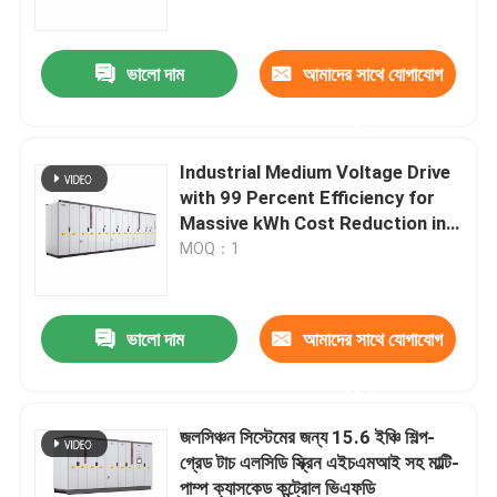
ভালো দাম
আমাদের সাথে যোগাযোগ
করুন
Industrial Medium Voltage Drive
with 99 Percent Efficiency for
Massive kWh Cost Reduction in
Heavy Industries
MOQ：1
ভালো দাম
আমাদের সাথে যোগাযোগ
বাড়ি
করুন
পণ্য
জলসিঞ্চন সিস্টেমের জন্য 15.6 ইঞ্চি শিল্প-
গ্রেড টাচ এলসিডি স্ক্রিন এইচএমআই সহ মাল্টি-
পাম্প ক্যাসকেড কন্ট্রোল ভিএফডি
ভিডিও