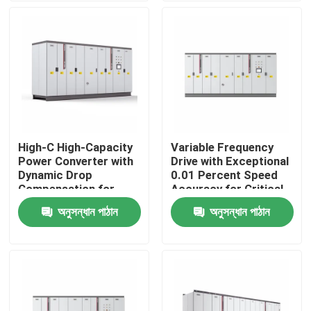
আমাদের সম্পর্কে
কারখানা পরিদর্শন
গুণমান নিয়ন্ত্রণ
High-C High-Capacity
Variable Frequency
Power Converter with
Drive with Exceptional
আমাদের সাথে যোগাযোগ
Dynamic Drop
0.01 Percent Speed
Compensation for
Accuracy for Critical
Smooth Motor
Process Control
অনুসন্ধান পাঠান
অনুসন্ধান পাঠান
খবর
Performance
একটি উদ্ধৃতি অনুরোধ করুন
VFD পরিবর্তনশীল ফ্রিকোয়েন্সি ড্রাইভ