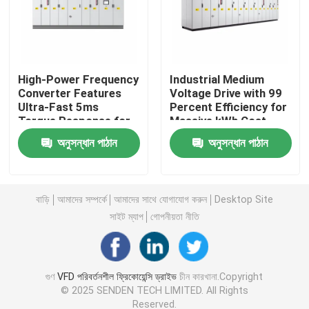
পরিবর্তনশীল ফ্রিকোয়েন্সি কনভার্টার
High-Power Frequency
Industrial Medium
ভেক্টর ফ্রিকোয়েন্সি ইনভার্টার
Converter Features
Voltage Drive with 99
Ultra-Fast 5ms
Percent Efficiency for
Torque Response for
Massive kWh Cost
ভিএফডি ফ্রিকোয়েন্সি ইনভার্টার
Demanding
Reduction in Heavy
অনুসন্ধান পাঠান
অনুসন্ধান পাঠান
Applications
Industries
ফ্রিকোয়েন্সি ড্রাইভ ইনভার্টার
বাড়ি
আমাদের সম্পর্কে
আমাদের সাথে যোগাযোগ করুন
Desktop Site
ক্রেনের জন্য ভেরিয়েবল ফ্রিকোয়েন্সি ড্রাইভ
সাইট ম্যাপ
গোপনীয়তা নীতি
পুনর্নবীকরণযোগ্য শক্তি সঞ্চয়কারী ইভি চার্জিং স্টেশন
গুণ
VFD পরিবর্তনশীল ফ্রিকোয়েন্সি ড্রাইভ
চীন কারখানা.Copyright
© 2025 SENDEN TECH LIMITED. All Rights
সোলার অপ্টিমাইজার
Reserved.