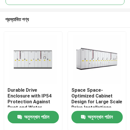
প্রস্তাবিত পণ্য
Durable Drive
Space Space-
বাড়ি
Enclosure with IP54
Optimized Cabinet
Protection Against
Design for Large Scale
Dust and Water
Drive Installations
পণ্য
Ingress for Reliability
Saving Valuable Floor
অনুসন্ধান পাঠান
অনুসন্ধান পাঠান
Space
ভিডিও