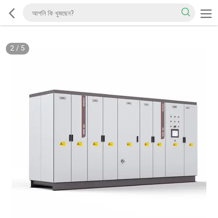
2
/
5