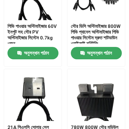
আমাদের সম্পর্কে
পিভি পাওয়ার অপ্টিমাইজার 60V
সৌর ডিসি অপ্টিমাইজার 800W
ইনপুট সহ সৌর PV
পিভি প্যানেল অপ্টিমাইজার পিভি
কারখানা পরিদর্শন
অপ্টিমাইজার সিস্টেম 0.7kg
পাওয়ার সিস্টেম দ্রুত শাটডাউন
ওজন
ওয়াইফাই মনিটরিং
অনুসন্ধান পাঠান
অনুসন্ধান পাঠান
গুণমান নিয়ন্ত্রণ
আমাদের সাথে যোগাযোগ
খবর
একটি উদ্ধৃতি অনুরোধ করুন
VFD পরিবর্তনশীল ফ্রিকোয়েন্সি ড্রাইভ
21A পিএলসি সোলার সেল
780W 800W সৌর মডিউল