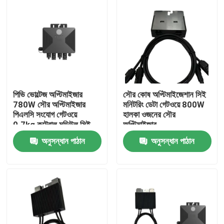
পিভি ভোল্টেজ অপ্টিমাইজার
সৌর কোষ অপ্টিমাইজেশান সিই
780W সৌর অপ্টিমাইজার
মনিটরিং ডেটা গেটওয়ে 800W
পিএলসি সংযোগ গেটওয়ে
হালকা ওজনের সৌর
0.7kg কন্ট্রোল মডিউল সিই
অপ্টিমাইজার
সার্টিফাইড
অনুসন্ধান পাঠান
অনুসন্ধান পাঠান
বাড়ি
পণ্য
ভিডিও