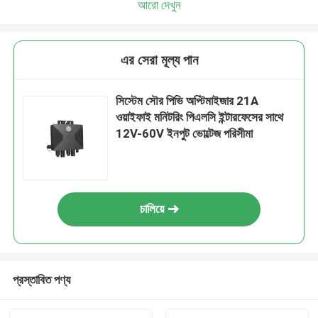
আরো দেখুন
এর সেরা মূল্য পান
সিস্টেম সৌর পিভি অপ্টিমাইজার 21A
ওয়াইফাই মনিটরিং পিএলসি ইন্টারফেসের সাথে
12V-60V ইনপুট ভোল্টেজ পরিসীমা
চালিয়ে
প্রস্তাবিত পণ্য