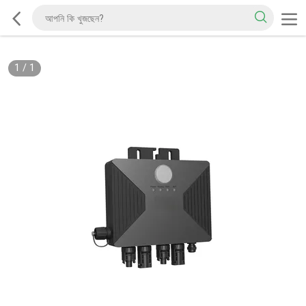
1
/
1