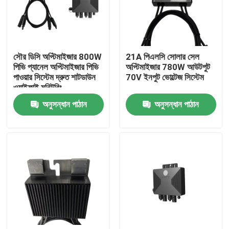
আমাদের সম্পর্কে
সৌর ডিসি অপ্টিমাইজার 800W
21A পিএলসি সোলার সেল
কারখানা পরিদর্শন
পিভি প্যানেল অপ্টিমাইজার পিভি
অপ্টিমাইজার 780W আউটপুট
পাওয়ার সিস্টেম দ্রুত শাটডাউন
70V ইনপুট ভোল্টেজ সিস্টেম
ওয়াইফাই মনিটরিং
গুণমান নিয়ন্ত্রণ
অনুসন্ধান পাঠান
অনুসন্ধান পাঠান
আমাদের সাথে যোগাযোগ
খবর
একটি উদ্ধৃতি অনুরোধ করুন
VFD পরিবর্তনশীল ফ্রিকোয়েন্সি ড্রাইভ