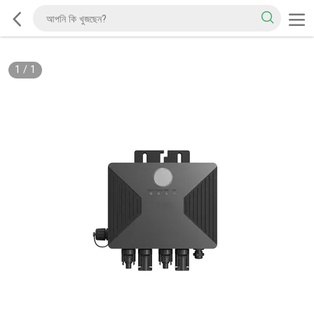
1
/
1