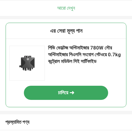
আরো দেখুন
এর সেরা মূল্য পান
পিভি ভোল্টেজ অপ্টিমাইজার 780W সৌর
অপ্টিমাইজার পিএলসি সংযোগ গেটওয়ে 0.7kg
কন্ট্রোল মডিউল সিই সার্টিফাইড
চালিয়ে
প্রস্তাবিত পণ্য