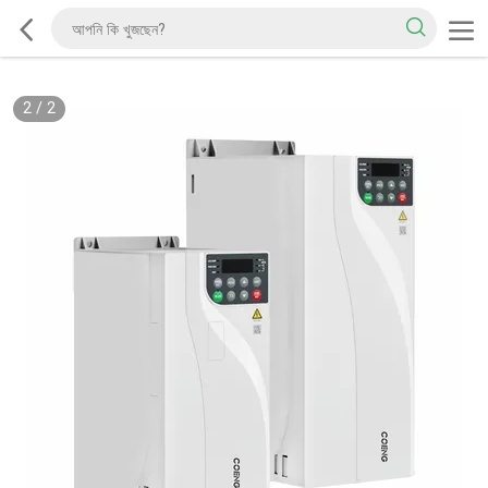
2
/
2