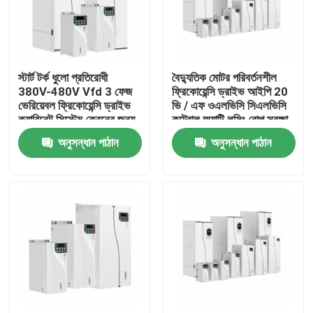
আমাদের সম্পর্কে
স্টার্ট টর্ক ধুলো প্রতিরোধী
বৈদ্যুতিক মোটর পরিবর্তনশীল
কারখানা পরিদর্শন
380V-480V Vfd 3 ফেজ
ফ্রিকোয়েন্সি ড্রাইভ আইপি 20
ভেরিয়েবল ফ্রিকোয়েন্সি ড্রাইভ
ভি / এফ ওএলভিসি সিএলভিসি
ক্যাবিনেট সিস্টেম ক্রেনের জন্য
কন্ট্রোল অ্যান্টি লসিং রোপ সুরক্ষা
গুণমান নিয়ন্ত্রণ
অনুসন্ধান পাঠান
অনুসন্ধান পাঠান
আমাদের সাথে যোগাযোগ
খবর
একটি উদ্ধৃতি অনুরোধ করুন
VFD পরিবর্তনশীল ফ্রিকোয়েন্সি ড্রাইভ