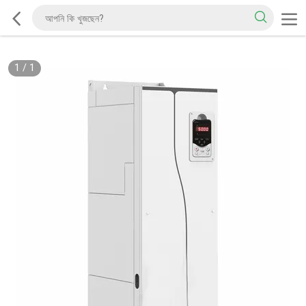
1
/
1