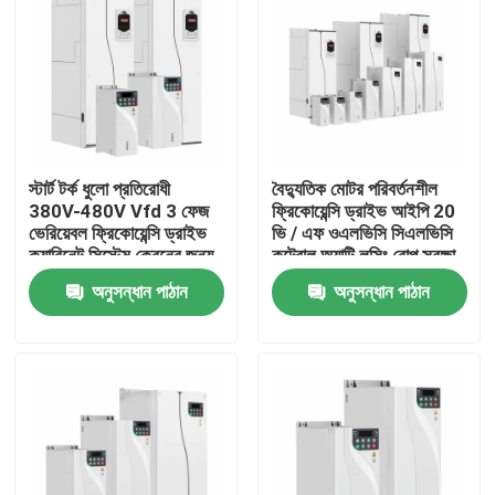
আমাদের সম্পর্কে
কারখানা পরিদর্শন
স্টার্ট টর্ক ধুলো প্রতিরোধী
বৈদ্যুতিক মোটর পরিবর্তনশীল
গুণমান নিয়ন্ত্রণ
380V-480V Vfd 3 ফেজ
ফ্রিকোয়েন্সি ড্রাইভ আইপি 20
ভেরিয়েবল ফ্রিকোয়েন্সি ড্রাইভ
ভি / এফ ওএলভিসি সিএলভিসি
ক্যাবিনেট সিস্টেম ক্রেনের জন্য
কন্ট্রোল অ্যান্টি লসিং রোপ সুরক্ষা
আমাদের সাথে যোগাযোগ
অনুসন্ধান পাঠান
অনুসন্ধান পাঠান
খবর
একটি উদ্ধৃতি অনুরোধ করুন
VFD পরিবর্তনশীল ফ্রিকোয়েন্সি ড্রাইভ