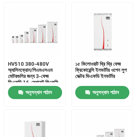
HV510 380-480V
১৫ কিলোওয়াট থ্রি থ্রি ফেজ
অ্যাসিনক্রোন/পিএমএসএম
ফ্রিকোয়েন্সি ইনভার্টার ওপেন লুপ
মোটরগুলির জন্য 3-ফেজ
ভেক্টর ভিএফডি ইনভার্টার
ভিএফডি 16-সেগমেন্ট পিএলসি
মাল্টি-স্পিড অপারেশন সমর্থনকারী
অনুসন্ধান পাঠান
অনুসন্ধান পাঠান
ভিএফডি
বাড়ি
পণ্য
ভিডিও