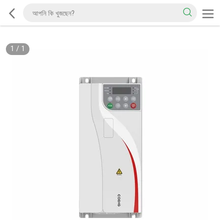
1
/
1