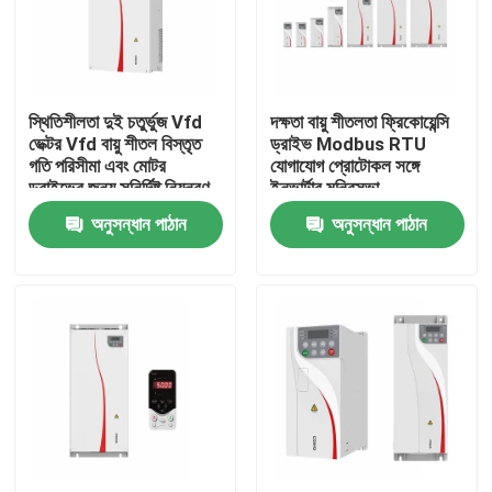
আমাদের সম্পর্কে
স্থিতিশীলতা দুই চতুর্ভুজ Vfd
দক্ষতা বায়ু শীতলতা ফ্রিকোয়েন্সি
কারখানা পরিদর্শন
ভেক্টর Vfd বায়ু শীতল বিস্তৃত
ড্রাইভ Modbus RTU
গতি পরিসীমা এবং মোটর
যোগাযোগ প্রোটোকল সঙ্গে
ড্রাইভের জন্য সুনির্দিষ্ট নিয়ন্ত্রণ
ইনভার্টার মন্ত্রিসভা
গুণমান নিয়ন্ত্রণ
অনুসন্ধান পাঠান
অনুসন্ধান পাঠান
আমাদের সাথে যোগাযোগ
খবর
একটি উদ্ধৃতি অনুরোধ করুন
VFD পরিবর্তনশীল ফ্রিকোয়েন্সি ড্রাইভ