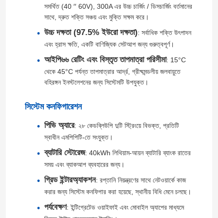
সমর্থিত (40 ′′ 60V), 300A এর উচ্চ চার্জিং / ডিসচার্জিং বর্তমানের
সাথে, দ্রুত শক্তি সঞ্চয় এবং মুক্তি সক্ষম করে।
উচ্চ দক্ষতা (97.5% ইউরো দক্ষতা)
: সর্বাধিক শক্তি উৎপাদন
এবং হ্রাস ক্ষতি, একটি বাণিজ্যিক সেটআপ জন্য গুরুত্বপূর্ণ।
আইপি৬৬ রেটিং এবং বিস্তৃত তাপমাত্রা পরিসীমা
: 15°C
থেকে 45°C পর্যন্ত তাপমাত্রার আর্দ্র, গ্রীষ্মমন্ডলীয় জলবায়ুতে
বহিরঙ্গন ইনস্টলেশনের জন্য সিস্টেমটি উপযুক্ত।
সিস্টেম কনফিগারেশন
পিভি অ্যারে
: ২৮ কেডব্লিউপি দুটি স্ট্রিংয়ে বিভক্ত, প্রতিটি
স্বাধীন এমপিপিটি-তে সংযুক্ত।
ব্যাটারি স্টোরেজ
: 40kWh লিথিয়াম-আয়ন ব্যাটারি ব্যাংক রাতের
সময় এবং ব্যাকআপ ব্যবহারের জন্য।
গ্রিড ইন্টারঅ্যাকশন
: রপ্তানি নিয়ন্ত্রণের সাথে নেটওয়ার্কে কাজ
করার জন্য সিস্টেম কনফিগার করা হয়েছে, স্থানীয় বিধি মেনে চলছে।
পর্যবেক্ষণ
: ইন্টিগ্রেটেড ওয়াইফাই এবং মোবাইল অ্যাপের মাধ্যমে