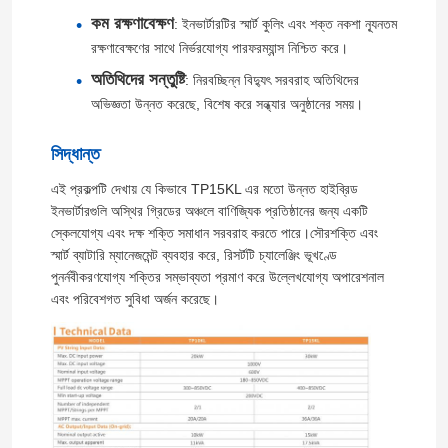
কম রক্ষণাবেক্ষণ
: ইনভার্টারটির স্মার্ট কুলিং এবং শক্ত নকশা ন্যূনতম
রক্ষণাবেক্ষণের সাথে নির্ভরযোগ্য পারফরম্যান্স নিশ্চিত করে।
আমাদের সম্পর্কে
অতিথিদের সন্তুষ্টি
: নিরবচ্ছিন্ন বিদ্যুৎ সরবরাহ অতিথিদের
অভিজ্ঞতা উন্নত করেছে, বিশেষ করে সন্ধ্যার অনুষ্ঠানের সময়।
কারখানা পরিদর্শন
সিদ্ধান্ত
গুণমান নিয়ন্ত্রণ
এই প্রকল্পটি দেখায় যে কিভাবে TP15KL এর মতো উন্নত হাইব্রিড
ইনভার্টারগুলি অস্থির গ্রিডের অঞ্চলে বাণিজ্যিক প্রতিষ্ঠানের জন্য একটি
স্কেলযোগ্য এবং দক্ষ শক্তি সমাধান সরবরাহ করতে পারে।সৌরশক্তি এবং
আমাদের সাথে যোগাযোগ
স্মার্ট ব্যাটারি ম্যানেজমেন্ট ব্যবহার করে, রিসর্টটি চ্যালেঞ্জিং ভূখণ্ডে
পুনর্নবীকরণযোগ্য শক্তির সম্ভাব্যতা প্রমাণ করে উল্লেখযোগ্য অপারেশনাল
এবং পরিবেশগত সুবিধা অর্জন করেছে।
খবর
একটি উদ্ধৃতি অনুরোধ করুন
VFD পরিবর্তনশীল ফ্রিকোয়েন্সি ড্রাইভ