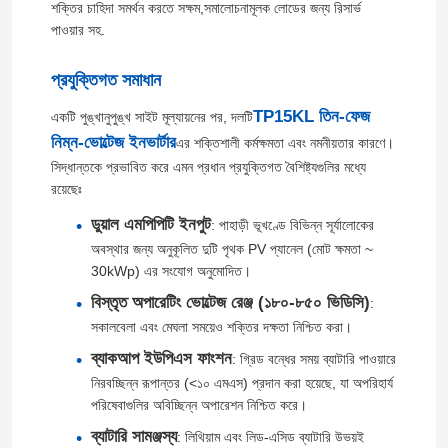
শক্তির চাহিদা সমর্থন করতে সক্ষম,সমালোচনামূলক লোডের জন্য রিসার্ভ
পাওয়ার সহ.
প্রযুক্তিগত সমাধান
TP15KL তিন-ফেজ
একটি পুঙ্খানুপুঙ্খ সাইট মূল্যায়নের পর, দলটি
নিম্ন-ভোল্টেজ ইনভার্টার
এর শক্তিশালী কর্মক্ষমতা এবং নমনীয়তার কারণে।
সিদ্ধান্তকে প্রভাবিত করে এমন প্রধান প্রযুক্তিগত বৈশিষ্ট্যগুলির মধ্যে
রয়েছেঃ
ডুয়াল এমপিপিটি ইনপুট
: পাহাড়ী ভূখণ্ডে বিভিন্ন সূর্যালোকের
অবস্থার জন্য অনুকূলিত দুটি পৃথক PV প্যানেল (মোট ক্ষমতা ~
30kWp) এর সংযোগ অনুমোদিত।
বিস্তৃত অপারেটিং ভোল্টেজ রেঞ্জ (১৮০-৮৫০ ভিডিসি)
:
সকালবেলা এবং মেঘলা সময়েও শক্তির দক্ষতা নিশ্চিত করা।
ব্যাকআপ ইউপিএস ফাংশন
: গ্রিড বন্ধের সময় ব্যাটারি পাওয়ারে
নিরবচ্ছিন্ন রূপান্তর (<১০ এমএস) প্রদান করা হয়েছে, যা অপরিহার্য
পরিষেবাগুলির অবিচ্ছিন্ন অপারেশন নিশ্চিত করে।
ব্যাটারি সামঞ্জস্য
: লিথিয়াম এবং লিড-এসিড ব্যাটারি উভয়ই