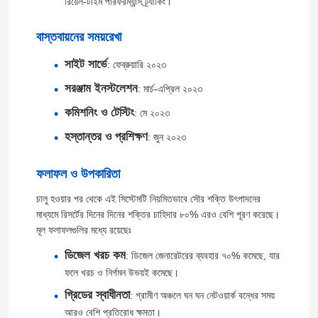
রিয়েল-টাইম পারফরম্যান্স ট্র্যাকিং।
বাস্তবায়নের সময়রেখা
সাইট সার্ভে
: ফেব্রুয়ারি ২০২৩
সরঞ্জাম ইনস্টলেশন
: মার্চ-এপ্রিল ২০২৩
কমিশনিং ও টেস্টিং
: মে ২০২৩
হস্তান্তর ও প্রশিক্ষণ
: জুন ২০২৩
ফলাফল ও উপকারিতা
চালু হওয়ার পর থেকে এই সিস্টেমটি নিয়মিতভাবে সৌর শক্তি উৎপাদনের
মাধ্যমে রিসর্টের দিনের দিনের শক্তির চাহিদার ৮০% এরও বেশি পূরণ করেছে।
বাড়ি
মূল ফলাফলগুলির মধ্যে রয়েছেঃ
ডিজেল খরচ কম
: ডিজেল জেনারেটরের ব্যবহার ৭০% কমেছে, যার
পণ্য
ফলে খরচ ও নির্গমন উভয়ই কমেছে।
গ্রিডের স্বাধীনতা
: গ্রামীণ অঞ্চলে ঘন ঘন নেটওয়ার্ক বন্ধের সময়
আরও বেশি প্রতিরোধ ক্ষমতা।
ভিডিও