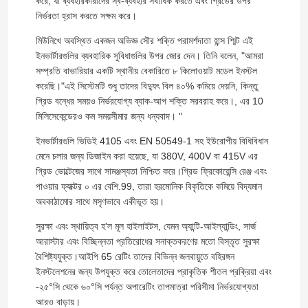
করে, যা ব্যবহারকারীদের স্ব-ব্যবহার সর্বাধিক করতে এবং গ্রিডের উপর
নির্ভরতা হ্রাস করতে সক্ষম করে।
মিউনিখে অবস্থিত একজন অভিজ্ঞ সৌর শক্তি পরামর্শদাতা হান্স শ্মিট এই
ইনভার্টারগুলির ব্যবহারিক সুবিধাগুলির উপর জোর দেন। তিনি বলেন, "আমরা
সম্প্রতি বাভারিয়ার একটি স্থানীয় বেকারিতে ৮ কিলোওয়াট মডেল ইনস্টল
করেছি।"এই সিস্টেমটি শুধু তাদের বিদ্যুৎ বিল ৪০% কমিয়ে দেয়নি, কিন্তু
গ্রিড বন্ধের সময়ও নির্ভরযোগ্য ব্যাক-আপ শক্তি সরবরাহ করে।, এর 10
মিলিসেকেন্ডেরও কম সময়সীমার জন্য ধন্যবাদ। "
ইনভার্টারগুলি ভিডিই 4105 এবং EN 50549-1 সহ ইউরোপীয় বিধিবিধান
মেনে চলার জন্য ডিজাইন করা হয়েছে, যা 380V, 400V বা 415V এর
গ্রিড ভোল্টেজের সাথে সামঞ্জস্যতা নিশ্চিত করে।গ্রিড ফ্রিকোয়েন্সি রেঞ্জ এবং
পাওয়ার ফ্যাক্টর ০ এর বেশি.99, তারা হরমোনিক বিকৃতিকে কমিয়ে বিদ্যমান
অবকাঠামোর সাথে মসৃণভাবে একীভূত হয়।
সুরক্ষা এবং স্থায়িত্ব হ'ল মূল হাইলাইটস, যেমন অ্যান্টি-আইল্যান্ডিং, সার্জ
আরাস্টার এবং বিচ্ছিন্নতা প্রতিরোধের সনাক্তকরণের মতো বিস্তৃত সুরক্ষা
বৈশিষ্ট্যযুক্ত।আইপি 65 রেটিং তাদের বিভিন্ন জলবায়ুতে বহিরঙ্গন
ইনস্টলেশনের জন্য উপযুক্ত করে তোলেতাদের প্রাকৃতিক শীতল প্রক্রিয়া এবং
-২৫°সি থেকে ৬০°সি পর্যন্ত অপারেটিং তাপমাত্রা পরিসীমা নির্ভরযোগ্যতা
আরও বাড়ায়।