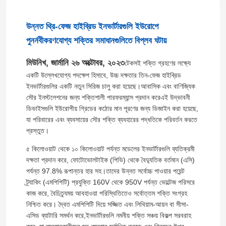
উন্নত থ্রি-ফেজ হাইব্রিড ইনভার্টারগুলি ইউরোপে
পুনর্নবীকরণযোগ্য শক্তির সমাধানগুলিতে বিপ্লব ঘটায়
মিউনিখ, জার্মানি ২৬ অক্টোবর, ২০২৩
টেকসই শক্তি গ্রহণের লক্ষ্যে
একটি উল্লেখযোগ্য পদক্ষেপ হিসাবে, উচ্চ দক্ষতার তিন-ফেজ হাইব্রিড
ইনভার্টারগুলির একটি নতুন সিরিজ চালু করা হয়েছে।আবাসিক এবং বাণিজ্যিক
সৌর ইনস্টলেশনের জন্য শক্তিশালী পারফরম্যান্স প্রদান করেএই উদ্ভাবনী
ডিভাইসগুলি ইউরোপীয় গ্রিডের কঠোর মান পূরণের জন্য ডিজাইন করা হয়েছে,
যা পরিবারের এবং ব্যবসায়ের সৌর শক্তি ব্যবহারের পদ্ধতিকে পরিবর্তন করতে
প্রস্তুত।
৫ কিলোওয়াট থেকে ১০ কিলোওয়াট পর্যন্ত মডেলের ইনভার্টারগুলি ব্যতিক্রমী
দক্ষতা প্রদান করে, ফোটোভোলটাইক (পিভি) থেকে বৈদ্যুতিক বর্তমান (এসি)
পর্যন্ত 97.8% রূপান্তর হার সহ।তাদের উন্নত সর্বোচ্চ পাওয়ার পয়েন্ট
ট্র্যাকিং (এমপিপিটি) প্রযুক্তি 160V থেকে 950V পর্যন্ত ভোল্টেজ পরিসরে
কাজ করে, বৈচিত্র্যময় আবহাওয়া পরিস্থিতিতেও সর্বোত্তম শক্তি সংগ্রহ
নিশ্চিত করে। দ্বৈত এমপিপিটি দিয়ে সজ্জিত এবং লিথিয়াম-আয়ন বা সীসা-
এসিড ব্যাটারি সমর্থন করে,ইনভার্টারগুলি নমনীয় শক্তি সঞ্চয় বিকল্প সরবরাহ