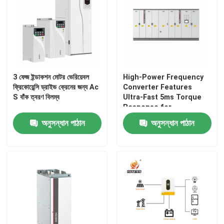
আমাদের সম্পর্কে
কারখানা পরিদর্শন
3 ফেজ ইন্ডাকশন মোটর ভেরিয়েবল
High-Power Frequency
ফ্রিকোয়েন্সি ড্রাইভ ক্রেনের জন্য Ac
Converter Features
গুণমান নিয়ন্ত্রণ
S বাঁক ত্বরণ বিলম্ব
Ultra-Fast 5ms Torque
Response for
Demanding Applications
অনুসন্ধান পাঠান
অনুসন্ধান পাঠান
আমাদের সাথে যোগাযোগ
খবর
একটি উদ্ধৃতি অনুরোধ করুন
VFD পরিবর্তনশীল ফ্রিকোয়েন্সি ড্রাইভ