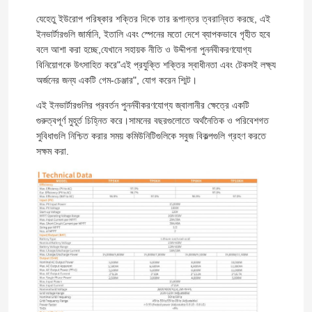
যেহেতু ইউরোপ পরিষ্কার শক্তির দিকে তার রূপান্তর ত্বরান্বিত করছে, এই
ইনভার্টারগুলি জার্মানি, ইতালি এবং স্পেনের মতো দেশে ব্যাপকভাবে গৃহীত হবে
বলে আশা করা হচ্ছে,যেখানে সহায়ক নীতি ও উদ্দীপনা পুনর্নবীকরণযোগ্য
বিনিয়োগকে উৎসাহিত করে"এই প্রযুক্তি শক্তির স্বাধীনতা এবং টেকসই লক্ষ্য
অর্জনের জন্য একটি গেম-চেঞ্জার", যোগ করেন শ্মিট।
এই ইনভার্টারগুলির প্রবর্তন পুনর্নবীকরণযোগ্য জ্বালানীর ক্ষেত্রে একটি
গুরুত্বপূর্ণ মুহূর্ত চিহ্নিত করে।সামনের বছরগুলোতে অর্থনৈতিক ও পরিবেশগত
সুবিধাগুলি নিশ্চিত করার সময় কমিউনিটিগুলিকে সবুজ বিকল্পগুলি গ্রহণ করতে
সক্ষম করা.