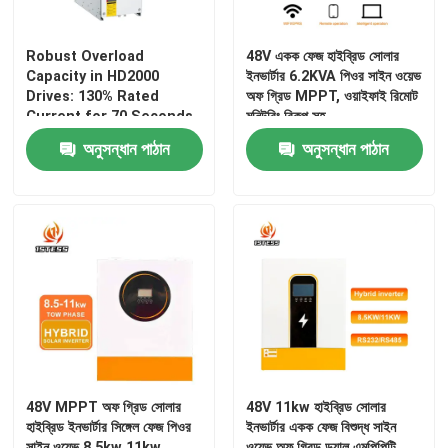
পরিবর্তনশীল ফ্রিকোয়েন্সি কনভার্টার
Robust Overload
48V একক ফেজ হাইব্রিড সোলার
Capacity in HD2000
ইনভার্টার 6.2KVA পিওর সাইন ওয়েভ
Drives: 130% Rated
অফ গ্রিড MPPT, ওয়াইফাই রিমোট
ভেক্টর ফ্রিকোয়েন্সি ইনভার্টার
Current for 70 Seconds
মনিটরিং বিকল্প সহ
অনুসন্ধান পাঠান
অনুসন্ধান পাঠান
ভিএফডি ফ্রিকোয়েন্সি ইনভার্টার
ফ্রিকোয়েন্সি ড্রাইভ ইনভার্টার
ক্রেনের জন্য ভেরিয়েবল ফ্রিকোয়েন্সি ড্রাইভ
পুনর্নবীকরণযোগ্য শক্তি সঞ্চয়কারী ইভি চার্জিং স্টেশন
48V MPPT অফ গ্রিড সোলার
48V 11kw হাইব্রিড সোলার
হাইব্রিড ইনভার্টার সিঙ্গেল ফেজ পিওর
ইনভার্টার একক ফেজ বিশুদ্ধ সাইন
সোলার অপ্টিমাইজার
সাইন ওয়েভ 8.5kw 11kw
ওয়েভ অফ গ্রিড ডুয়াল এমপিপিটি