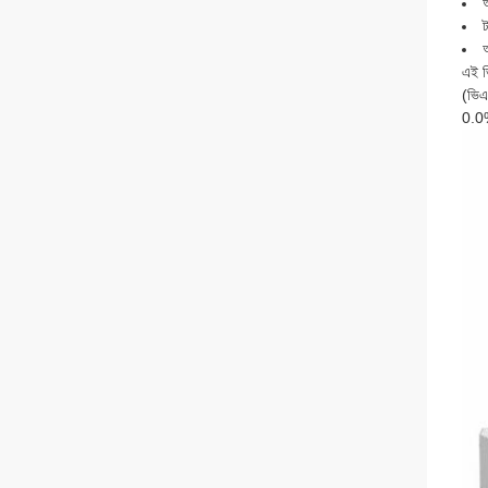
এই ভি
(ভিএ
0.0%