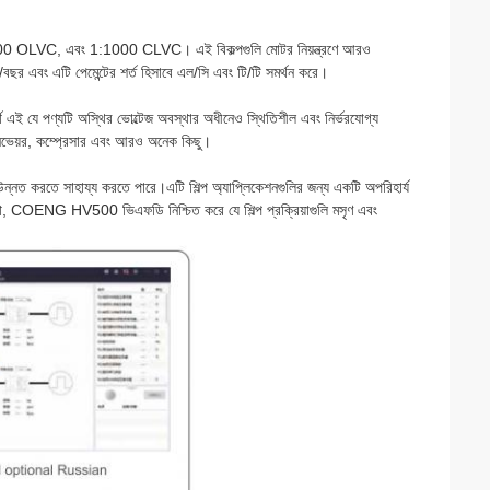
:100 OLVC, এবং 1:1000 CLVC। এই বিকল্পগুলি মোটর নিয়ন্ত্রণে আরও
/বছর এবং এটি পেমেন্টের শর্ত হিসাবে এল/সি এবং টি/টি সমর্থন করে।
ে পণ্যটি অস্থির ভোল্টেজ অবস্থার অধীনেও স্থিতিশীল এবং নির্ভরযোগ্য
, কনভেয়র, কম্প্রেসার এবং আরও অনেক কিছু।
করতে সাহায্য করতে পারে।এটি শিল্প অ্যাপ্লিকেশনগুলির জন্য একটি অপরিহার্য
র সাথে, COENG HV500 ভিএফডি নিশ্চিত করে যে শিল্প প্রক্রিয়াগুলি মসৃণ এবং