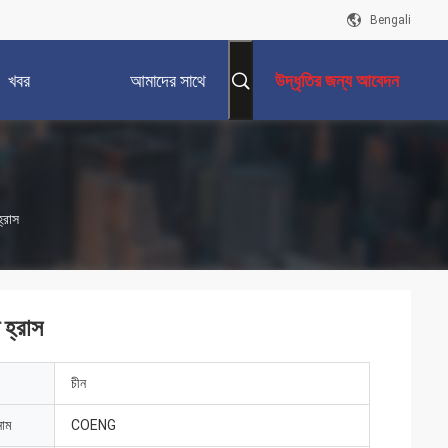
Bengali
খবর
আমাদের সাথে
উদ্ধৃতির জন্য আবেদন
যোগাযোগ করুন
্রাস
 হ্রাস
চীন
নাম
COENG