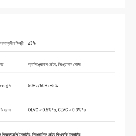
 পরিবেশের জন্য কম-
আমরা আমাদের অ্যাসেম্বলি লাইনের জন্য একটি গুরুত্বপূর্ণ
োজন ছিল। আমরা যে ইউনিটটি
VFD প্রতিস্থাপনের জন্য inverters-vfd.com-এর
 কাজ করে এবং ধারাবাহিক
উপর ঝুঁকি নিয়েছিলাম। পণ্যটি কেবল নিখুঁত ছিল না, বরং
হৃত কিছু বড় ব্র্যান্ডের
আমাদের আগের সরবরাহকারীর চেয়ে বেশি সাশ্রয়ী ছিল। এর
ামে। বিশেষায়িত
স্থিতিশীলতা আমাদের ঘন ঘন ট্রিপিং সমস্যা দূর করেছে।
।
একটি অসামান্য মূল্য এবং শিল্প উপাদানগুলির জন্য একটি
নির্ভরযোগ্য অংশীদার।
রসাম্যহীন ডিগ্রী
≤3%
কার
অ্যাসিঙ্ক্রোনাস মোটর, সিঙ্ক্রোনাস মোটর
কোয়েন্সি
50Hz/60Hz±5%
ি হ্রাস
OLVC＜0.5%*s, CLVC＜0.3%*s
্রিকোয়েন্সি ইনভার্টার
,
সিঙ্ক্রোনিক মোটর ভিএফডি ইনভার্টার