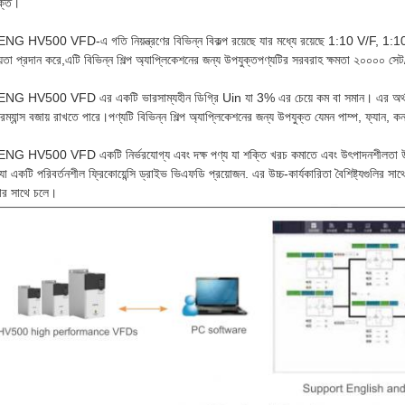
ক্ত।
G HV500 VFD-এ গতি নিয়ন্ত্রণের বিভিন্ন বিকল্প রয়েছে যার মধ্যে রয়েছে 1:10 V/F, 1
য়তা প্রদান করে,এটি বিভিন্ন শিল্প অ্যাপ্লিকেশনের জন্য উপযুক্তপণ্যটির সরবরাহ ক্ষমতা ২০০০০ সেট
G HV500 VFD এর একটি ভারসাম্যহীন ডিগ্রি Uin যা 3% এর চেয়ে কম বা সমান। এর অর্থ এই য
রম্যান্স বজায় রাখতে পারে।পণ্যটি বিভিন্ন শিল্প অ্যাপ্লিকেশনের জন্য উপযুক্ত যেমন পাম্প, ফ্যান
G HV500 VFD একটি নির্ভরযোগ্য এবং দক্ষ পণ্য যা শক্তি খরচ কমাতে এবং উৎপাদনশীলতা উন্নত 
 যা একটি পরিবর্তনশীল ফ্রিকোয়েন্সি ড্রাইভ ভিএফডি প্রয়োজন. এর উচ্চ-কার্যকারিতা বৈশিষ্ট্যগুলি
তার সাথে চলে।