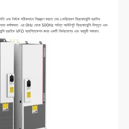
তি এবং টর্ককে সঠিকভাবে নিয়ন্ত্রণ করতে দেয়।ভেরিয়েবল ফ্রিকোয়েন্সি ড্রাইভ
উন্নত কর্মক্ষমতা. এর 0Hz থেকে 500Hz পর্যন্ত আউটপুট ফ্রিকোয়েন্সি বিস্তৃত এবং
্সি ড্রাইভ VFD অ্যাপ্লিকেশন জন্য একটি নির্ভরযোগ্য এবং বহুমুখী সমাধান.