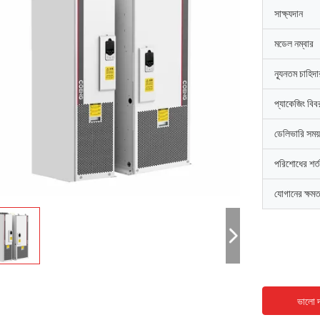
সাক্ষ্যদান
মডেল নম্বার
ন্যূনতম চাহিদ
প্যাকেজিং বিব
ডেলিভারি সময়
পরিশোধের শর্ত
যোগানের ক্ষমত
ভালো দ
ডেভিড "বিগ ডি" কোয়ালস্কি
এমিলি হোয়