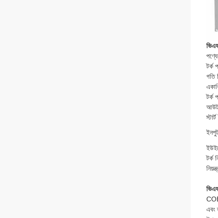
ভিএফড
পণ্যের
টর্ক
গতি ন
একাধ
টর্ক প
আউট
স্টার্ট 
ইনপু
ইউইন
টর্ক ন
নিয়ন্
ভিএফড
COEN
এবং 