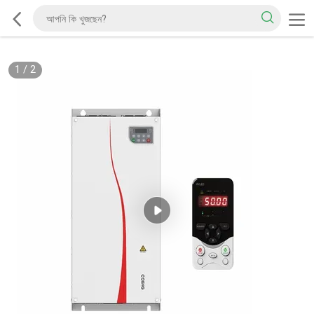
1
/
2