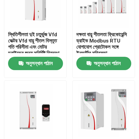
আমাদের সম্পর্কে
স্থিতিশীলতা দুই চতুর্ভুজ Vfd
দক্ষতা বায়ু শীতলতা ফ্রিকোয়েন্সি
কারখানা পরিদর্শন
ভেক্টর Vfd বায়ু শীতল বিস্তৃত
ড্রাইভ Modbus RTU
গতি পরিসীমা এবং মোটর
যোগাযোগ প্রোটোকল সঙ্গে
ড্রাইভের জন্য সুনির্দিষ্ট নিয়ন্ত্রণ
ইনভার্টার মন্ত্রিসভা
গুণমান নিয়ন্ত্রণ
অনুসন্ধান পাঠান
অনুসন্ধান পাঠান
আমাদের সাথে যোগাযোগ
খবর
একটি উদ্ধৃতি অনুরোধ করুন
VFD পরিবর্তনশীল ফ্রিকোয়েন্সি ড্রাইভ