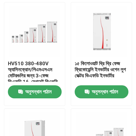
HV510 380-480V
১৫ কিলোওয়াট থ্রি থ্রি ফেজ
অ্যাসিনক্রোন/পিএমএসএম
ফ্রিকোয়েন্সি ইনভার্টার ওপেন লুপ
মোটরগুলির জন্য 3-ফেজ
ভেক্টর ভিএফডি ইনভার্টার
ভিএফডি 16-সেগমেন্ট পিএলসি
মাল্টি-স্পিড অপারেশন সমর্থনকারী
অনুসন্ধান পাঠান
অনুসন্ধান পাঠান
ভিএফডি
বাড়ি
পণ্য
ভিডিও