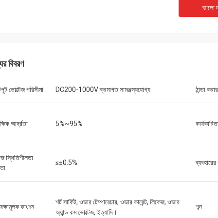
একাধিক পিএলসি ইউনিট এবং এইচএমআই-এর
আমাদের একটি সংবেদনশীল পরীক্ষার
ভালো দ
নির্ভুলভাবে পূরণ করা হয়েছিল এবং আশ্চর্যজনক গতিতে
শব্দযুক্ত স্পিন্ডেল মোটরের প্রয়
য়েছিল। এগুলি একত্রিত করার পর থেকে, আমাদের
কিনেছি তা ফিসফিস করে শান্তভাবে
রণ ব্যবস্থার যোগাযোগ আরও শক্তিশালী হয়েছে। আমরা
টর্ক বজায় রাখে। এর গুণমান আমরা ব্যব
যবস্থা এবং এই উপাদানগুলির নির্ভরযোগ্য
চেয়ে ভালো, তাও আবার অনেক কম দ
ন্সে মুগ্ধ। সব মিলিয়ে ঝামেলামুক্ত অভিজ্ঞতা।
অ্যাপ্লিকেশনগুলির জন্য অসাধারণ
যের বিবরণ
ুট ভোল্টেজ পরিসীমা
DC200-1000V ক্রমাগত সামঞ্জস্যযোগ্য
ঠান্ডা করা
ষিক আর্দ্রতা
5%~95%
কার্যকারিত
টেজ স্থিতিশীলতা
≤±0.5%
ব্যবহারের
লতা
শর্ট সার্কিট, ওভার টেম্পারেচার, ওভার কারেন্ট, লিকেজ, ওভার
রক্ষামূলক ফাংশন
শব্দ
অ্যান্ড কম ভোল্টেজ, ইত্যাদি।