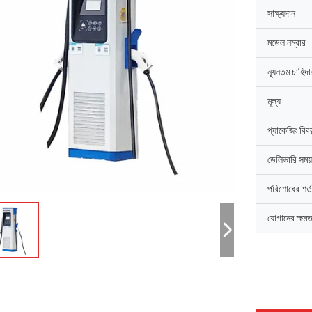
সাক্ষ্যদান
মডেল নম্বার
ন্যূনতম চাহিদ
মূল্য
প্যাকেজিং বিব
ডেলিভারি সময়
পরিশোধের শর্ত
যোগানের ক্ষমত
ডেভিড "বিগ ডি" কোয়ালস্কি
এমিলি হোয়