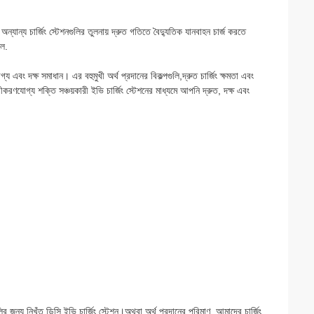
অন্যান্য চার্জিং স্টেশনগুলির তুলনায় দ্রুত গতিতে বৈদ্যুতিক যানবাহন চার্জ করতে
লে.
গ্য এবং দক্ষ সমাধান। এর বহুমুখী অর্থ প্রদানের বিকল্পগুলি,দ্রুত চার্জিং ক্ষমতা এবং
করণযোগ্য শক্তি সঞ্চয়কারী ইভি চার্জিং স্টেশনের মাধ্যমে আপনি দ্রুত, দক্ষ এবং
লির জন্য নিখুঁত ডিসি ইভি চার্জিং স্টেশন।অথবা অর্থ প্রদানের পরিমাণ, আমাদের চার্জিং