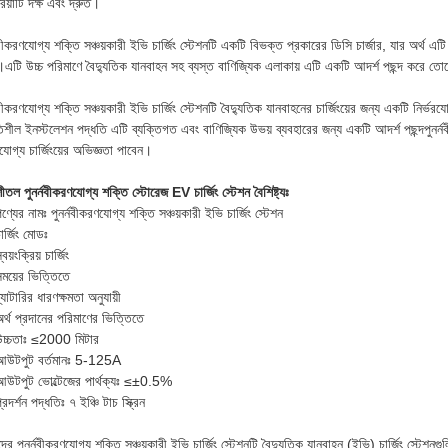
রিয়াটি দক্ষ এবং দ্রুত।
নবীকরণযোগ্য শক্তি সঞ্চয়কারী ইভি চার্জিং স্টেশনটি একটি বিভক্ত প্রকারের ডিসি চার্জার, যার অর্থ এটি 
।এটি উচ্চ পরিমাণে বৈদ্যুতিক যানবাহন সহ ব্যস্ত বাণিজ্যিক এলাকায় এটি একটি আদর্শ পছন্দ করে তো
নবীকরণযোগ্য শক্তি সঞ্চয়কারী ইভি চার্জিং স্টেশনটি বৈদ্যুতিক যানবাহনের চার্জিংয়ের জন্য একটি নির্ভরযো
িশীল ইনস্টলেশন পদ্ধতি এটি ব্যক্তিগত এবং বাণিজ্যিক উভয় ব্যবহারের জন্য একটি আদর্শ পছন্দপুনর্নবী
রযোগ্য চার্জিংয়ের অভিজ্ঞতা পাবেন।
 শীতল পুনর্নবীকরণযোগ্য শক্তি স্টোরেজ EV চার্জিং স্টেশন বৈশিষ্ট্যঃ
ণ্যের নামঃ পুনর্নবীকরণযোগ্য শক্তি সঞ্চয়কারী ইভি চার্জিং স্টেশন
ার্জিং মোডঃ
্বয়ংক্রিয় চার্জিং
ময়ের ভিত্তিতে
্যাটারির ধারণক্ষমতা অনুযায়ী
র্থ প্রদানের পরিমাণের ভিত্তিতে
উচ্চতাঃ ≤2000 মিটার
আউটপুট বর্তমানঃ 5-125A
আউটপুট ভোল্টেজের পার্থক্যঃ ≤±0.5%
্রদর্শন পদ্ধতিঃ ৭ ইঞ্চি টাচ স্ক্রিন
র পুনর্নবীকরণযোগ্য শক্তি সঞ্চয়কারী ইভি চার্জিং স্টেশনটি বৈদ্যুতিক যানবাহন (ইভি) চার্জিং স্টেশনগু