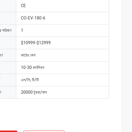
CE
CO-EV-180-6
ার পরিমাণ
1
$10999-$12999
রণ
কাঠের কেস
10-30 কার্যদিবস
এল/সি, টি/টি
া
20000 টুকরা/মাস
াইট
জ্যাক মিলার