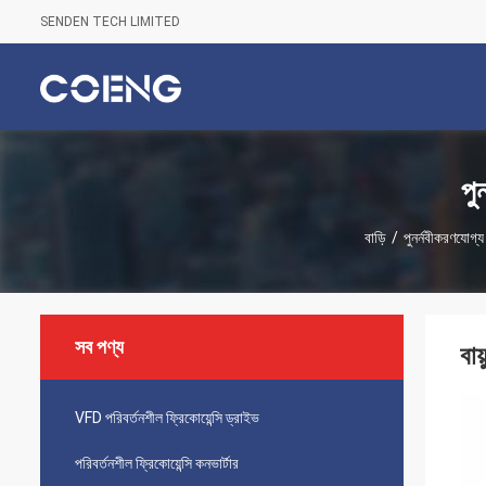
SENDEN TECH LIMITED
পু
বাড়ি
/
পুনর্নবীকরণযোগ্য 
সব পণ্য
বায
VFD পরিবর্তনশীল ফ্রিকোয়েন্সি ড্রাইভ
পরিবর্তনশীল ফ্রিকোয়েন্সি কনভার্টার