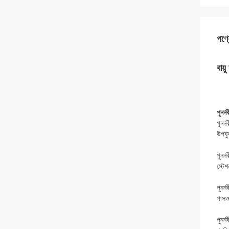
পণ্য
বায়
পুনর্
পুনর্
উপযু
পুনর্
স্টে
পুনর্
পাসওয
পুনর