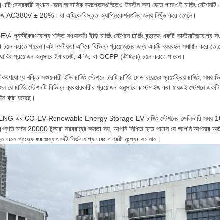
।এটি বেসরকারী স্থানে যেমন আবাসিক কমপ্লেক্সগুলিতেও ইনস্টল করা যেতে পারেএই চার্জিং স্টেশনটি 
টেজ AC380V ± 20%। যা এটিকে বিস্তৃত অ্যাপ্লিকেশনগুলির জন্য নিখুঁত করে তোলে।
- পুনর্নবীকরণযোগ্য শক্তি সঞ্চয়কারী ইভি চার্জিং স্টেশনে চার্জিং বন্দুকের একটি কাস্টমাইজযোগ্য সং
যা চয়ন করতে পারেন।এই নমনীয়তা এটিকে বিভিন্ন প্রয়োজনের জন্য একটি ব্যয়বহুল সমাধান করে তো
য়ার্কিং প্রয়োজন অনুসারে ইথারনেট, 4 জি, বা OCPP (ঐচ্ছিক) চয়ন করতে পারেন।
নবীকরণযোগ্য শক্তি সঞ্চয়কারী ইভি চার্জিং স্টেশনে চারটি চার্জিং মোড রয়েছেঃ স্বয়ংক্রিয় চার্জিং, স
হল যে চার্জিং স্টেশনটি বিভিন্ন ব্যবহারকারীর প্রয়োজন অনুসারে কাস্টমাইজ করা যায়এই স্টেশনে একটি 
ইন করা হয়েছে।
G-এর CO-EV-Renewable Energy Storage EV চার্জিং স্টেশনের ডেলিভারি সময় 10-30 কার্
।প্রতি মাসে 20000 টুকরো সরবরাহের ক্ষমতা সহ, আপনি নিশ্চিত হতে পারেন যে আপনি আপনার অর্ডা
েন এমন প্রত্যেকের জন্য একটি নির্ভরযোগ্য এবং সাশ্রয়ী মূল্যের সমাধান।