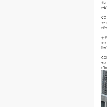
পারে
ভোল্
CO-EV
সংখ্
নেটও
পুনর্
মানে 
ডিজা
COEN
পারে
চাইছ