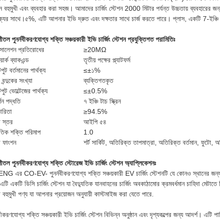
শন বহুমুখী এবং ব্যবহার করা সহজ। আমাদের চার্জিং স্টেশন 2000 মিটার পর্যন্ত উচ্চতায় ব্যবহা
থক্যের সাথে।৫%, এটি আপনার ইভি দ্রুত এবং দক্ষতার সাথে চার্জ করতে পারে। প্লাস, একটি 7-ইঞ্চি টা
 শীতল পুনর্নবীকরণযোগ্য শক্তি সঞ্চয়কারী ইভি চার্জিং স্টেশন প্রযুক্তিগত পরামিতিঃ
লেশন প্রতিরোধের
≥20MΩ
়ার্ক ব্যাকএন্ড
তৃতীয় পক্ষের প্ল্যাটফর্ম
ট বর্তমানের পার্থক্য
≤±১%
ং বন্দুকের সংখ্যা
ব্যক্তিগতকৃত
ুট ভোল্টেজের পার্থক্য
≤±0.5%
্শন পদ্ধতি
৭ ইঞ্চি টাচ স্ক্রিন
কারিতা
≥94.5%
ষা স্তর
আইপি ৫৪
যুতিক শক্তি পরিমাপ
1.0
ষা ফাংশন
শর্ট সার্কিট, অতিরিক্ত তাপমাত্রা, অতিরিক্ত বর্তমান, ফুটো, 
 শীতল পুনর্নবীকরণযোগ্য শক্তি স্টোরেজ ইভি চার্জিং স্টেশন অ্যাপ্লিকেশনঃ
G এর CO-EV- পুনর্নবীকরণযোগ্য শক্তি সঞ্চয়কারী EV চার্জিং স্টেশনটি যে কোনও স্থানের জন্য 
এটি একটি ডিসি চার্জিং স্টেশন যা বৈদ্যুতিক যানবাহনের চার্জিং অবকাঠামোর ক্রমবর্ধমান চাহিদা মেটাতে 
 বহুমুখী পণ্য যা আপনার প্রয়োজন অনুযায়ী কাস্টমাইজ করা যেতে পারে.
নবীকরণযোগ্য শক্তি সঞ্চয়কারী ইভি চার্জিং স্টেশন বিভিন্ন অনুষ্ঠান এবং দৃশ্যকল্পের জন্য আদর্শ। এটি প