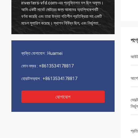
inverters-vfd.com-এর প্রযুক্তিগত দল ছিল অমূল্য।
আমাদের 
আমি একটি সার্ভো মোটরের জন্য আমাদের অ্যাপ্লিকেশনটি
অর্ডারটি 
বর্ণনা করেছি এবং তারা উন্নত গতিশীল প্রতিক্রিয়া সহ একটি
পাঠানো হ
মডেল সুপারিশ করেছে। স্থাপন নির্বিঘ্ন ছিল, এবং নির্ভুলতা
নিয়ন্ত্
আমাদের চক্রের সময় উন্নত করেছে। বিশেষজ্ঞের পরামর্শ এবং
সরবরাহ ব্
একটি উচ্চ-কার্যকারিতা সম্পন্ন পণ্য!
পারফরম্যা
পণ্
ব্যক্তি যোগাযোগ :
Huamei
আউটপ
ফোন নম্বর :
+8613534178817
আপেক্
হোয়াটসঅ্যাপ :
+8613534178817
যোগাযোগ
ভোল্
নির্ভু
প্রতি