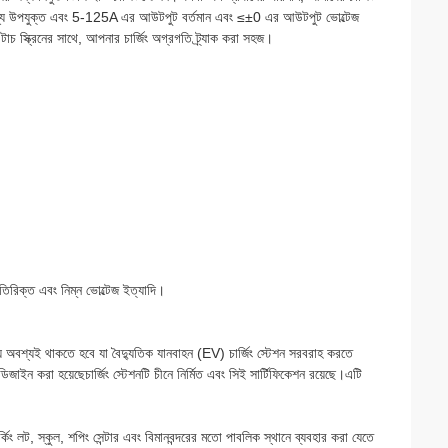
রের জন্য উপযুক্ত এবং 5-125A এর আউটপুট বর্তমান এবং ≤±0 এর আউটপুট ভোল্টেজ
চ স্ক্রিনের সাথে, আপনার চার্জিং অগ্রগতি ট্র্যাক করা সহজ।
অতিরিক্ত এবং নিম্ন ভোল্টেজ ইত্যাদি।
অবশ্যই থাকতে হবে যা বৈদ্যুতিক যানবাহন (EV) চার্জিং স্টেশন সরবরাহ করতে
ডিজাইন করা হয়েছেচার্জিং স্টেশনটি চীনে নির্মিত এবং সিই সার্টিফিকেশন রয়েছে।এটি
ার্কিং লট, স্কুল, শপিং সেন্টার এবং বিমানবন্দরের মতো পাবলিক স্থানে ব্যবহার করা যেতে