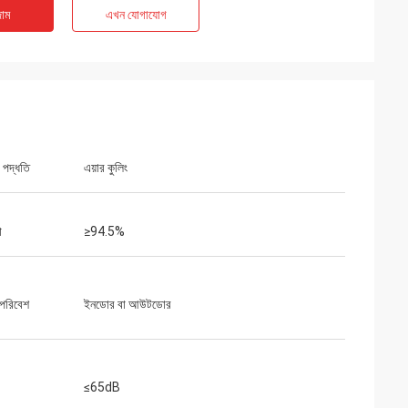
 পরিবেশের জন্য কম-
আমরা আমাদের অ্যাসেম্বলি লাইনের জন্য একটি গুরুত্বপূর্ণ
াম
এখন যোগাযোগ
োজন ছিল। আমরা যে ইউনিটটি
VFD প্রতিস্থাপনের জন্য inverters-vfd.com-এর
 কাজ করে এবং ধারাবাহিক
উপর ঝুঁকি নিয়েছিলাম। পণ্যটি কেবল নিখুঁত ছিল না, বরং
হৃত কিছু বড় ব্র্যান্ডের
আমাদের আগের সরবরাহকারীর চেয়ে বেশি সাশ্রয়ী ছিল। এর
ামে। বিশেষায়িত
স্থিতিশীলতা আমাদের ঘন ঘন ট্রিপিং সমস্যা দূর করেছে।
।
একটি অসামান্য মূল্য এবং শিল্প উপাদানগুলির জন্য একটি
নির্ভরযোগ্য অংশীদার।
র পদ্ধতি
এয়ার কুলিং
া
≥94.5%
 পরিবেশ
ইনডোর বা আউটডোর
≤65dB