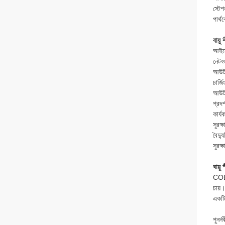
স্টে
পার্
বায়ু
আইসো
নেটওয
আউটপু
চার্জি
আউটপ
প্রদর
কার্য
সুরক্
বৈদ্
সুরক্
বায়ু
COEN
চায়।
একটি
পুনর্