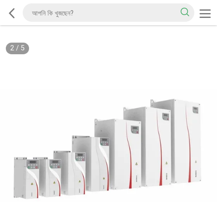
2
/
5