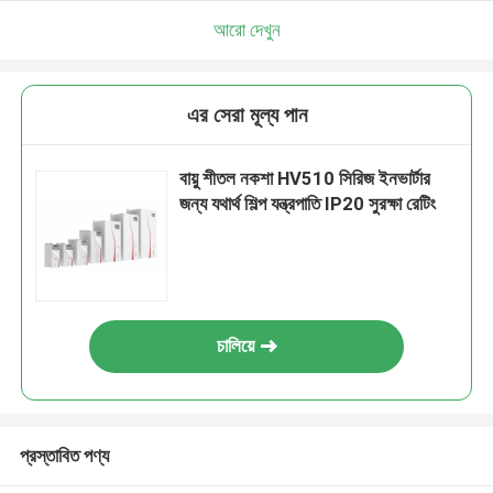
আরো দেখুন
এর সেরা মূল্য পান
বায়ু শীতল নকশা HV510 সিরিজ ইনভার্টার
জন্য যথার্থ শিল্প যন্ত্রপাতি IP20 সুরক্ষা রেটিং
চালিয়ে
প্রস্তাবিত পণ্য