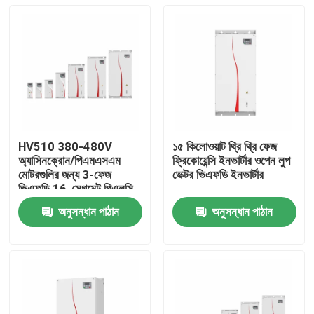
HV510 380-480V
১৫ কিলোওয়াট থ্রি থ্রি ফেজ
অ্যাসিনক্রোন/পিএমএসএম
ফ্রিকোয়েন্সি ইনভার্টার ওপেন লুপ
মোটরগুলির জন্য 3-ফেজ
ভেক্টর ভিএফডি ইনভার্টার
ভিএফডি 16-সেগমেন্ট পিএলসি
মাল্টি-স্পিড অপারেশন সমর্থনকারী
অনুসন্ধান পাঠান
অনুসন্ধান পাঠান
ভিএফডি
বাড়ি
পণ্য
ভিডিও