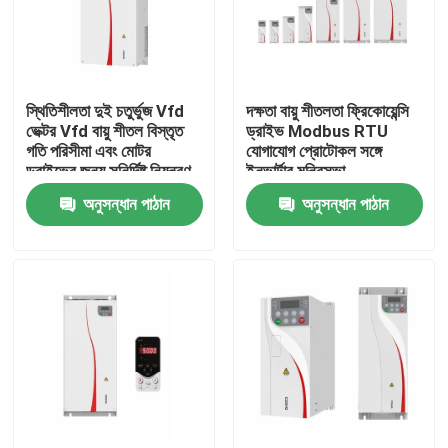
আমাদের সম্পর্কে
স্থিতিশীলতা দুই চতুর্ভুজ Vfd
দক্ষতা বায়ু শীতলতা ফ্রিকোয়েন্সি
কারখানা পরিদর্শন
ভেক্টর Vfd বায়ু শীতল বিস্তৃত
ড্রাইভ Modbus RTU
গতি পরিসীমা এবং মোটর
যোগাযোগ প্রোটোকল সঙ্গে
ড্রাইভের জন্য সুনির্দিষ্ট নিয়ন্ত্রণ
ইনভার্টার মন্ত্রিসভা
গুণমান নিয়ন্ত্রণ
অনুসন্ধান পাঠান
অনুসন্ধান পাঠান
আমাদের সাথে যোগাযোগ
খবর
একটি উদ্ধৃতি অনুরোধ করুন
VFD পরিবর্তনশীল ফ্রিকোয়েন্সি ড্রাইভ