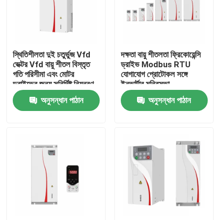
আমাদের সম্পর্কে
স্থিতিশীলতা দুই চতুর্ভুজ Vfd
দক্ষতা বায়ু শীতলতা ফ্রিকোয়েন্সি
কারখানা পরিদর্শন
ভেক্টর Vfd বায়ু শীতল বিস্তৃত
ড্রাইভ Modbus RTU
গতি পরিসীমা এবং মোটর
যোগাযোগ প্রোটোকল সঙ্গে
ড্রাইভের জন্য সুনির্দিষ্ট নিয়ন্ত্রণ
ইনভার্টার মন্ত্রিসভা
গুণমান নিয়ন্ত্রণ
অনুসন্ধান পাঠান
অনুসন্ধান পাঠান
আমাদের সাথে যোগাযোগ
খবর
একটি উদ্ধৃতি অনুরোধ করুন
VFD পরিবর্তনশীল ফ্রিকোয়েন্সি ড্রাইভ