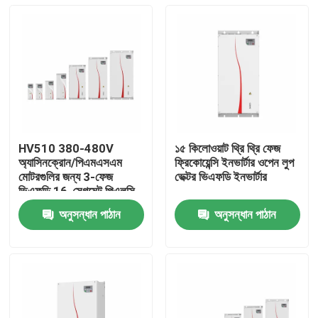
HV510 380-480V
১৫ কিলোওয়াট থ্রি থ্রি ফেজ
অ্যাসিনক্রোন/পিএমএসএম
ফ্রিকোয়েন্সি ইনভার্টার ওপেন লুপ
মোটরগুলির জন্য 3-ফেজ
ভেক্টর ভিএফডি ইনভার্টার
ভিএফডি 16-সেগমেন্ট পিএলসি
মাল্টি-স্পিড অপারেশন সমর্থনকারী
অনুসন্ধান পাঠান
অনুসন্ধান পাঠান
ভিএফডি
বাড়ি
পণ্য
ভিডিও