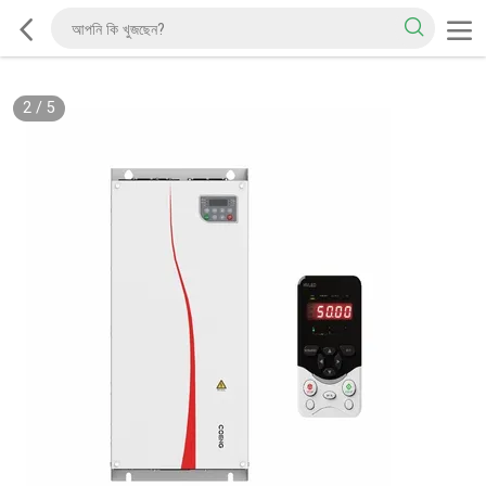
2
/
5