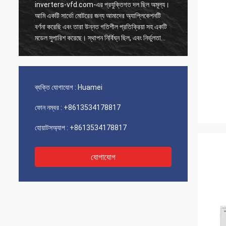
inverters-vfd.com-এর প্রযুক্তিগত দল ছিল অমূল্য।
আমাদের 
আমি একটি সার্ভো মোটরের জন্য আমাদের অ্যাপ্লিকেশনটি
অর্ডারটি 
বর্ণনা করেছি এবং তারা উন্নত গতিশীল প্রতিক্রিয়া সহ একটি
পাঠানো হ
মডেল সুপারিশ করেছে। স্থাপন নির্বিঘ্ন ছিল, এবং নির্ভুলতা
নিয়ন্ত্
আমাদের চক্রের সময় উন্নত করেছে। বিশেষজ্ঞের পরামর্শ এবং
সরবরাহ ব্
একটি উচ্চ-কার্যকারিতা সম্পন্ন পণ্য!
পারফরম্যা
ব্যক্তি যোগাযোগ :
Huamei
ফোন নম্বর :
+8613534178817
হোয়াটসঅ্যাপ :
+8613534178817
যোগাযোগ