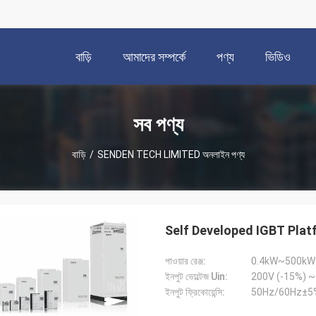
বাড়ি
আমাদের সম্পর্কে
পণ্য
ভিডিও
সব পণ্য
বাড়ি
/
SENDEN TECH LIMITED অনলাইন পণ্য
Self Developed IGBT Pla
পাওয়ার রেঞ্জ:
0.4kW~500kW
ইনপুট ভোল্টেজ Uin:
ইনপুট ফ্রিকোয়েন্সি:
50Hz/60Hz±5