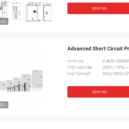
ভালো দাম
DEO
Advanced Short Circuit P
পাওয়ার রেঞ্জ:
0.4kW~500kW
ইনপুট ভোল্টেজ Uin:
ইনপুট ফ্রিকোয়েন্সি:
50Hz/60Hz±5
ভালো দাম
DEO
ডেভিড "বিগ ডি" কোয়ালস্কি
এমিলি হোয়