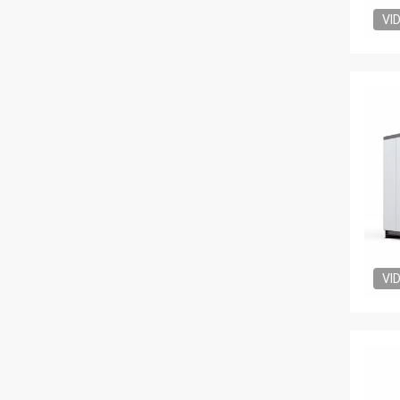
VI
VI