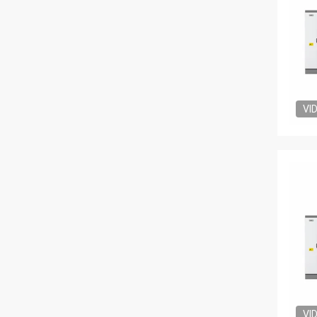
VI
VI