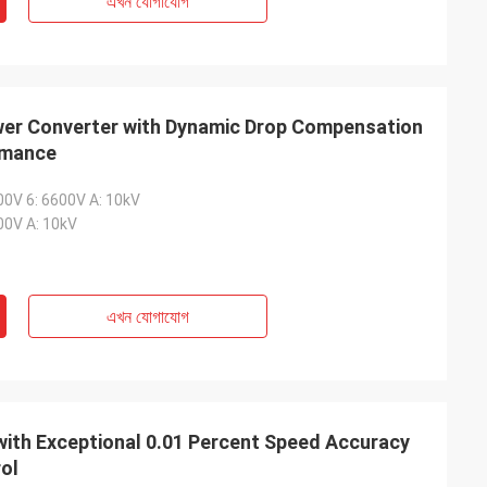
এখন যোগাযোগ
wer Converter with Dynamic Drop Compensation
rmance
00V 6: 6600V A: 10kV
00V A: 10kV
এখন যোগাযোগ
 with Exceptional 0.01 Percent Speed Accuracy
rol