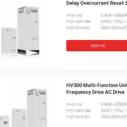
Delay Overcurrent Reset 
একাধিক পিএলসি ইউনিট এবং এইচএমআই-এর
আমাদের একটি সংবেদনশীল পরীক্ষার
নির্ভুলভাবে পূরণ করা হয়েছিল এবং আশ্চর্যজনক গতিতে
শব্দযুক্ত স্পিন্ডেল মোটরের প্রয়
য়েছিল। এগুলি একত্রিত করার পর থেকে, আমাদের
কিনেছি তা ফিসফিস করে শান্তভাবে
পাওয়ার রেঞ্জ:
0.4kW~500kW
রণ ব্যবস্থার যোগাযোগ আরও শক্তিশালী হয়েছে। আমরা
টর্ক বজায় রাখে। এর গুণমান আমরা ব্যব
ইনপুট ভোল্টেজ Uin:
যবস্থা এবং এই উপাদানগুলির নির্ভরযোগ্য
চেয়ে ভালো, তাও আবার অনেক কম দ
ইনপুট ফ্রিকোয়েন্সি:
50Hz/60Hz±5
ন্সে মুগ্ধ। সব মিলিয়ে ঝামেলামুক্ত অভিজ্ঞতা।
অ্যাপ্লিকেশনগুলির জন্য অসাধারণ
ভালো দাম
HV300 Multi-Function Uni
Frequency Drive AC Drive
পাওয়ার রেঞ্জ:
0.4kW~500kW
ইনপুট ভোল্টেজ Uin:
ইনপুট ফ্রিকোয়েন্সি:
50Hz/60Hz±5