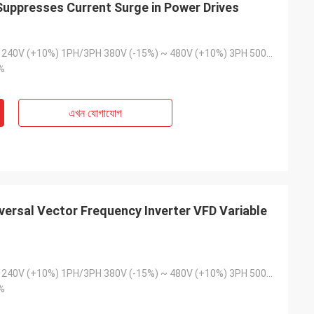
Suppresses Current Surge in Power Drives
 পরিবেশের জন্য কম-
আমরা আমাদের অ্যাসেম্বলি লাইনের জন্য একটি গুরুত্বপূর্ণ
োজন ছিল। আমরা যে ইউনিটটি
VFD প্রতিস্থাপনের জন্য inverters-vfd.com-এর
 কাজ করে এবং ধারাবাহিক
উপর ঝুঁকি নিয়েছিলাম। পণ্যটি কেবল নিখুঁত ছিল না, বরং
হৃত কিছু বড় ব্র্যান্ডের
আমাদের আগের সরবরাহকারীর চেয়ে বেশি সাশ্রয়ী ছিল। এর
200V (-15%) ~ 240V (+10%) 1PH/3PH 380V (-15%) ~ 480V (+10%) 3PH 500V 500V (-15%) ~ 690V (+10%) 3PH
ামে। বিশেষায়িত
স্থিতিশীলতা আমাদের ঘন ঘন ট্রিপিং সমস্যা দূর করেছে।
%
।
একটি অসামান্য মূল্য এবং শিল্প উপাদানগুলির জন্য একটি
নির্ভরযোগ্য অংশীদার।
এখন যোগাযোগ
versal Vector Frequency Inverter VFD Variable
200V (-15%) ~ 240V (+10%) 1PH/3PH 380V (-15%) ~ 480V (+10%) 3PH 500V 500V (-15%) ~ 690V (+10%) 3PH
%