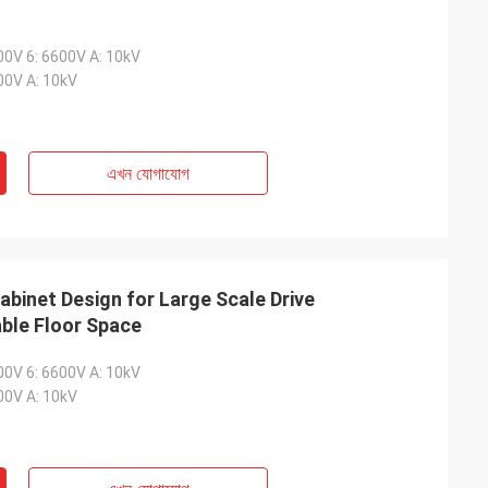
00V 6: 6600V A: 10kV
00V A: 10kV
এখন যোগাযোগ
binet Design for Large Scale Drive
able Floor Space
00V 6: 6600V A: 10kV
00V A: 10kV