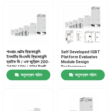
পাওয়ার ভেক্টর ফ্রিকোয়েন্সি
Self Developed IGBT
ইনভার্টার ভিএফডি ফ্রিকোয়েন্সি
Platform Evaluates
ড্রাইভ ভি / এফ কন্ট্রোল 200-
Module Design
240V 1PH / 3PH ইনপুট
Performance
ভোল্টেজ নিম্ন কম্পন
অনুসন্ধান পাঠান
অনুসন্ধান পাঠান
বাড়ি
পণ্য
ভিডিও