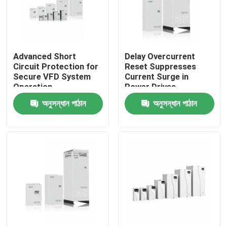
আমাদের সম্পর্কে
Advanced Short
Delay Overcurrent
কারখানা পরিদর্শন
Circuit Protection for
Reset Suppresses
Secure VFD System
Current Surge in
Operation
Power Drives
গুণমান নিয়ন্ত্রণ
অনুসন্ধান পাঠান
অনুসন্ধান পাঠান
আমাদের সাথে যোগাযোগ
খবর
একটি উদ্ধৃতি অনুরোধ করুন
VFD পরিবর্তনশীল ফ্রিকোয়েন্সি ড্রাইভ