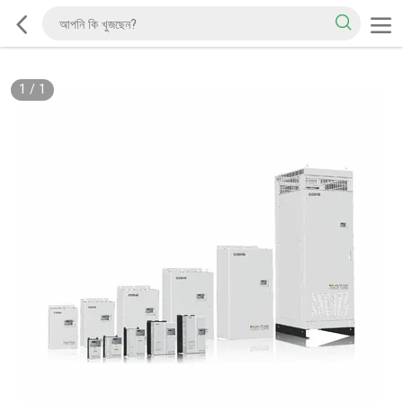
1
/
1