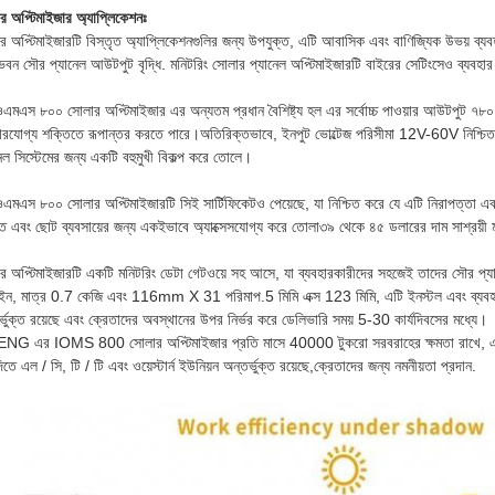
র অপ্টিমাইজার অ্যাপ্লিকেশনঃ
র অপ্টিমাইজারটি বিস্তৃত অ্যাপ্লিকেশনগুলির জন্য উপযুক্ত, এটি আবাসিক এবং বাণিজ্যিক উভয় ব্যব
প ভবন সৌর প্যানেল আউটপুট বৃদ্ধি. মনিটরিং সোলার প্যানেল অপ্টিমাইজারটি বাইরের সেটিংসেও ব্যবহার 
মএস ৮০০ সোলার অপ্টিমাইজার এর অন্যতম প্রধান বৈশিষ্ট্য হল এর সর্বোচ্চ পাওয়ার আউটপুট ৭৮০ 
হারযোগ্য শক্তিতে রূপান্তর করতে পারে।অতিরিক্তভাবে, ইনপুট ভোল্টেজ পরিসীমা 12V-60V নিশ্চিত ক
নেল সিস্টেমের জন্য একটি বহুমুখী বিকল্প করে তোলে।
মএস ৮০০ সোলার অপ্টিমাইজারটি সিই সার্টিফিকেটও পেয়েছে, যা নিশ্চিত করে যে এটি নিরাপত্তা এবং 
্তি এবং ছোট ব্যবসায়ের জন্য একইভাবে অ্যাক্সেসযোগ্য করে তোলা৩৯ থেকে ৪৫ ডলারের দাম সাশ্রয়ী ম
র অপ্টিমাইজারটি একটি মনিটরিং ডেটা গেটওয়ে সহ আসে, যা ব্যবহারকারীদের সহজেই তাদের সৌর প্যানেলগ
ইন, মাত্র 0.7 কেজি এবং 116mm X 31 পরিমাপ.5 মিমি এক্স 123 মিমি, এটি ইনস্টল এবং ব্যবহার ক
র্ভুক্ত রয়েছে এবং ক্রেতাদের অবস্থানের উপর নির্ভর করে ডেলিভারি সময় 5-30 কার্যদিবসের মধ্যে।
G এর IOMS 800 সোলার অপ্টিমাইজার প্রতি মাসে 40000 টুকরো সরবরাহের ক্ষমতা রাখে, এটি নি
দিতে এল / সি, টি / টি এবং ওয়েস্টার্ন ইউনিয়ন অন্তর্ভুক্ত রয়েছে,ক্রেতাদের জন্য নমনীয়তা প্রদান.