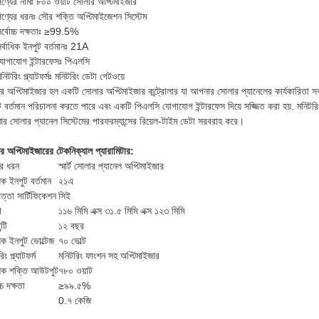
পণ্যের নামঃ ৮০০ ওয়াট সোলার অপ্টিমাইজার
পণ্যের ধরনঃ সৌর শক্তি অপ্টিমাইজেশন সিস্টেম
র্বোচ্চ দক্ষতাঃ ≥99.5%
র্বাধিক ইনপুট বর্তমানঃ 21A
যোগাযোগ ইন্টারফেসঃ পিএলসি
নিটরিং প্ল্যাটফর্মঃ মনিটরিং ডেটা গেটওয়ে
র অপ্টিমাইজার হল একটি সোলার অপ্টিমাইজার কন্ট্রোলার যা আপনার সোলার প্যানেলের কার্যকারিতা সর্
ট বর্তমান পরিচালনা করতে পারে এবং একটি পিএলসি যোগাযোগ ইন্টারফেস দিয়ে সজ্জিত করা হয়. মনিট
র সোলার প্যানেল সিস্টেমের পারফরম্যান্সের রিয়েল-টাইম ডেটা সরবরাহ করে।
র অপ্টিমাইজারের টেকনিক্যাল প্যারামিটার:
ের ধরন
স্মার্ট সোলার প্যানেল অপ্টিমাইজার
ধিক ইনপুট বর্তমান
২১এ
ত্তা সার্টিফিকেশন
সিই
া
১১৬ মিমি এক্স ৩১.৫ মিমি এক্স ১২৩ মিমি
্টি
১২ বছর
ধিক ইনপুট ভোল্টেজ
৭০ ভোল্ট
ং প্ল্যাটফর্ম
মনিটরিং ফাংশন সহ অপ্টিমাইজার
াধিক শক্তি আউটপুট
৭৮০ ওয়াট
্চ দক্ষতা
≥৯৯.৫%
0.৭ কেজি