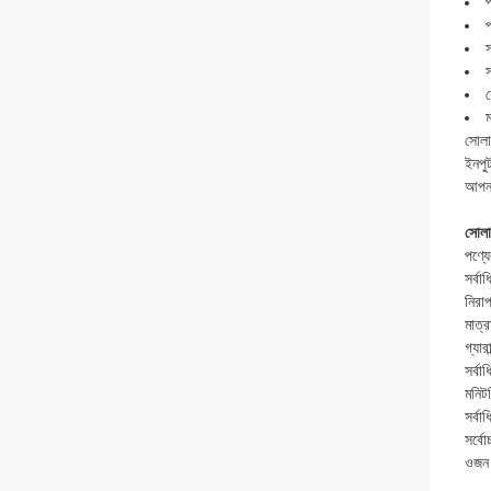
স
স
ম
সোলা
ইনপু
আপনা
সোলা
পণ্য
সর্বা
নিরাপ
মাত্র
গ্যারান
সর্বা
মনিটরি
সর্ব
সর্বোচ
ওজন