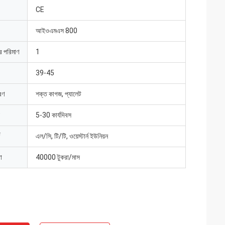
CE
আইওএমএস 800
ার পরিমাণ
1
39-45
রণ
শক্ত কাগজ, প্যালেট
5-30 কার্যদিবস
এল/সি, টি/টি, ওয়েস্টার্ন ইউনিয়ন
া
40000 টুকরা/মাস
াইট
জ্যাক মিলার