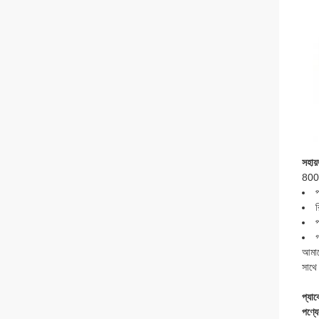
সহায
800W
প
গ
আমাদ
সাথে
প্যা
পণ্যে