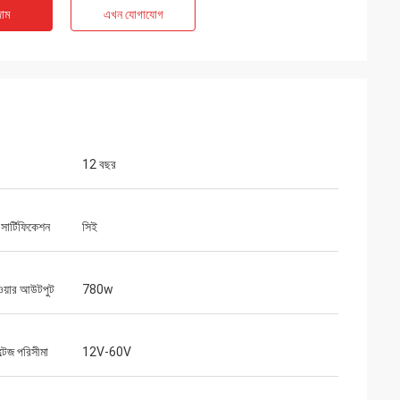
 পরিবেশের জন্য কম-
আমরা আমাদের অ্যাসেম্বলি লাইনের জন্য একটি গুরুত্বপূর্ণ
াম
এখন যোগাযোগ
োজন ছিল। আমরা যে ইউনিটটি
VFD প্রতিস্থাপনের জন্য inverters-vfd.com-এর
 কাজ করে এবং ধারাবাহিক
উপর ঝুঁকি নিয়েছিলাম। পণ্যটি কেবল নিখুঁত ছিল না, বরং
হৃত কিছু বড় ব্র্যান্ডের
আমাদের আগের সরবরাহকারীর চেয়ে বেশি সাশ্রয়ী ছিল। এর
ামে। বিশেষায়িত
স্থিতিশীলতা আমাদের ঘন ঘন ট্রিপিং সমস্যা দূর করেছে।
।
একটি অসামান্য মূল্য এবং শিল্প উপাদানগুলির জন্য একটি
নির্ভরযোগ্য অংশীদার।
12 বছর
 সার্টিফিকেশন
সিই
পাওয়ার আউটপুট
780w
্টেজ পরিসীমা
12V-60V