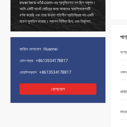
inverters-vfd.com-এর প্রযুক্তিগত দল ছিল অমূল্য।
আমাদের 
আমি একটি সার্ভো মোটরের জন্য আমাদের অ্যাপ্লিকেশনটি
অর্ডারটি 
বর্ণনা করেছি এবং তারা উন্নত গতিশীল প্রতিক্রিয়া সহ একটি
পাঠানো হ
মডেল সুপারিশ করেছে। স্থাপন নির্বিঘ্ন ছিল, এবং নির্ভুলতা
নিয়ন্ত্
আমাদের চক্রের সময় উন্নত করেছে। বিশেষজ্ঞের পরামর্শ এবং
সরবরাহ ব্
একটি উচ্চ-কার্যকারিতা সম্পন্ন পণ্য!
পারফরম্যা
পণ্
ব্যক্তি যোগাযোগ :
Huamei
পণ্য
ফোন নম্বর :
+8613534178817
ওজন
হোয়াটসঅ্যাপ :
+8613534178817
যোগাযোগ
মনিটরি
মাত্র