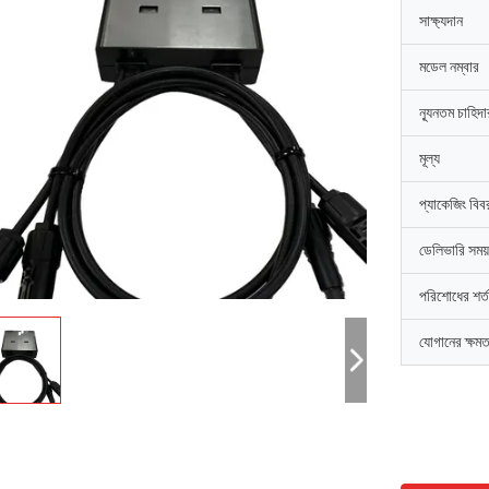
সাক্ষ্যদান
মডেল নম্বার
ন্যূনতম চাহিদ
মূল্য
প্যাকেজিং বিব
ডেলিভারি সময়
পরিশোধের শর্ত
যোগানের ক্ষমত
ডেভিড "বিগ ডি" কোয়ালস্কি
এমিলি হোয়