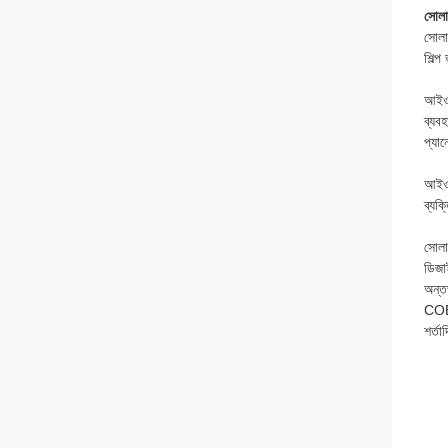
সোলা
সোলা
শিল্
আইওএ
ব্যব
প্যা
আইওএ
ব্যক
সোলা
ডিজা
অন্ত
COEN
শর্তা