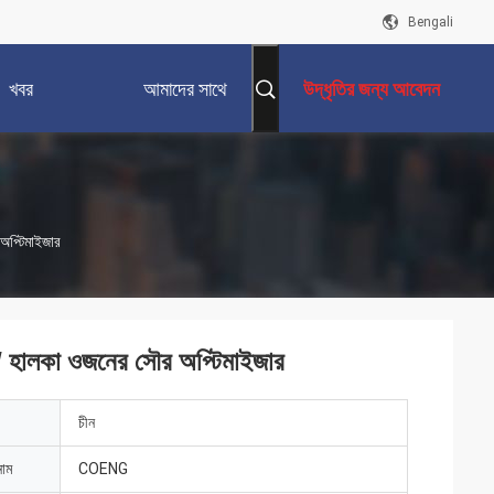
Bengali
খবর
আমাদের সাথে
উদ্ধৃতির জন্য আবেদন
যোগাযোগ করুন
অপ্টিমাইজার
 হালকা ওজনের সৌর অপ্টিমাইজার
চীন
নাম
COENG