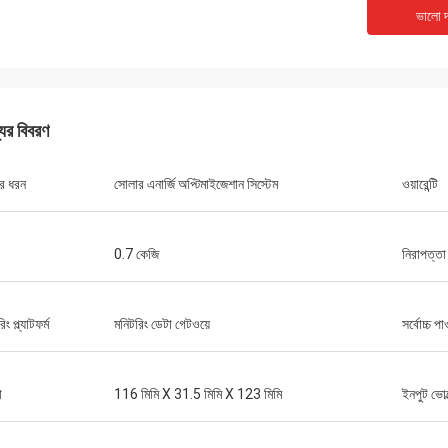
একাধিক পিএলসি ইউনিট এবং এইচএমআই-এর
আমাদের একটি সংবেদনশীল পরীক্ষার
ভালো দ
নির্ভুলভাবে পূরণ করা হয়েছিল এবং আশ্চর্যজনক গতিতে
শব্দযুক্ত স্পিন্ডেল মোটরের প্রয়
য়েছিল। এগুলি একত্রিত করার পর থেকে, আমাদের
কিনেছি তা ফিসফিস করে শান্তভাবে
রণ ব্যবস্থার যোগাযোগ আরও শক্তিশালী হয়েছে। আমরা
টর্ক বজায় রাখে। এর গুণমান আমরা ব্যব
যবস্থা এবং এই উপাদানগুলির নির্ভরযোগ্য
চেয়ে ভালো, তাও আবার অনেক কম দ
ন্সে মুগ্ধ। সব মিলিয়ে ঝামেলামুক্ত অভিজ্ঞতা।
অ্যাপ্লিকেশনগুলির জন্য অসাধারণ
যের বিবরণ
ের ধরন
সোলার এনার্জি অপ্টিমাইজেশান সিস্টেম
ওয়ারেন্টি
0.7 কেজি
নিরাপত্তা
ং প্ল্যাটফর্ম
মনিটরিং ডেটা গেটওয়ে
সর্বোচ্চ 
া
116 মিমি X 31.5 মিমি X 123 মিমি
ইনপুট ভোল