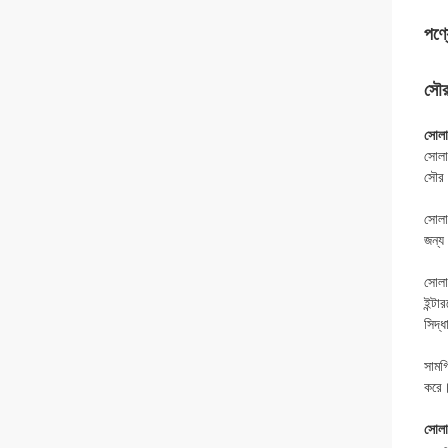
পণ্য
সৌর
সোলার
সোলা
সৌর 
সোলা
জন্য
সোলা
ইন্টা
সিদ্ধ
সামগ্
করে।
সোলার