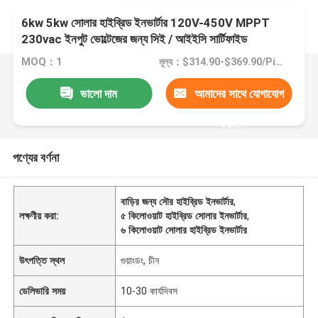
6kw 5kw সোলার হাইব্রিড ইনভার্টার 120V-450V MPPT
230vac ইনপুট ভোল্টেজের জন্য সিই / আইইসি সার্টিফাইড
MOQ：1
মূল্য：$314.90-$369.90/Piece
ভালো দাম
আমাদের সাথে যোগাযোগ
করুন
পণ্যের বর্ণনা
বাড়ির জন্য সৌর হাইব্রিড ইনভার্টার
,
লক্ষণীয় করা:
৫ কিলোওয়াট হাইব্রিড সোলার ইনভার্টার
,
৬ কিলোওয়াট সোলার হাইব্রিড ইনভার্টার
উৎপত্তি স্থল
গুয়াংডং, চীন
ডেলিভারি সময়
10-30 কার্যদিবস