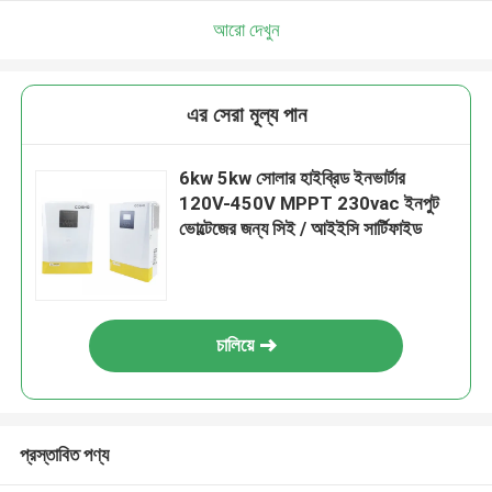
আরো দেখুন
এর সেরা মূল্য পান
6kw 5kw সোলার হাইব্রিড ইনভার্টার
120V-450V MPPT 230vac ইনপুট
ভোল্টেজের জন্য সিই / আইইসি সার্টিফাইড
চালিয়ে
প্রস্তাবিত পণ্য