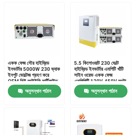
একক ফেজ সৌর হাইব্রিড
5.5 কিলোওয়াট 230 ভোল্ট
ইনভার্টার 5000W 230 ভ্যাক
হাইব্রিড ইনভার্টার এমপিটি খাঁটি
ইনপুট ভোল্টেজ গ্রহণ করে
সাইন ওয়েভ একক ফেজ
OEM সিই আইইসি সার্টিফাইড
এমপিপিটি 120V-450V অটো
সেন্সিং
অনুসন্ধান পাঠান
অনুসন্ধান পাঠান
বাড়ি
পণ্য
ভিডিও