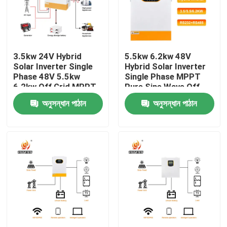
আমাদের সম্পর্কে
3.5kw 24V Hybrid
5.5kw 6.2kw 48V
কারখানা পরিদর্শন
Solar Inverter Single
Hybrid Solar Inverter
Phase 48V 5.5kw
Single Phase MPPT
6.2kw Off Grid MPPT
Pure Sine Wave Off
গুণমান নিয়ন্ত্রণ
Pure Sine Wave With
Grid Solar Inverter
অনুসন্ধান পাঠান
অনুসন্ধান পাঠান
Lithium Battery
Fast 10ms Transfer
Activation
Time
আমাদের সাথে যোগাযোগ
খবর
একটি উদ্ধৃতি অনুরোধ করুন
VFD পরিবর্তনশীল ফ্রিকোয়েন্সি ড্রাইভ