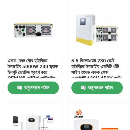
একক ফেজ সৌর হাইব্রিড
5.5 কিলোওয়াট 230 ভোল্ট
ইনভার্টার 5000W 230 ভ্যাক
হাইব্রিড ইনভার্টার এমপিটি খাঁটি
ইনপুট ভোল্টেজ গ্রহণ করে
সাইন ওয়েভ একক ফেজ
OEM সিই আইইসি সার্টিফাইড
এমপিপিটি 120V-450V অটো
সেন্সিং
অনুসন্ধান পাঠান
অনুসন্ধান পাঠান
বাড়ি
পণ্য
ভিডিও