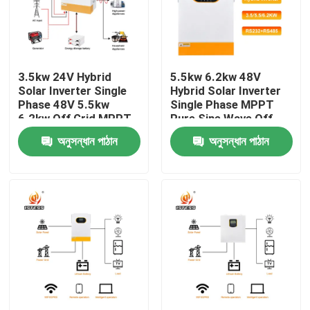
আমাদের সম্পর্কে
3.5kw 24V Hybrid
5.5kw 6.2kw 48V
কারখানা পরিদর্শন
Solar Inverter Single
Hybrid Solar Inverter
Phase 48V 5.5kw
Single Phase MPPT
6.2kw Off Grid MPPT
Pure Sine Wave Off
গুণমান নিয়ন্ত্রণ
Pure Sine Wave With
Grid Solar Inverter
অনুসন্ধান পাঠান
অনুসন্ধান পাঠান
Lithium Battery
Fast 10ms Transfer
Activation
Time
আমাদের সাথে যোগাযোগ
খবর
একটি উদ্ধৃতি অনুরোধ করুন
VFD পরিবর্তনশীল ফ্রিকোয়েন্সি ড্রাইভ