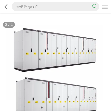
2
/
2