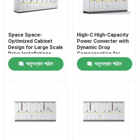
আমাদের সম্পর্কে
Space Space-
High-C High-Capacity
কারখানা পরিদর্শন
Optimized Cabinet
Power Converter with
Design for Large Scale
Dynamic Drop
Drive Installations
Compensation for
গুণমান নিয়ন্ত্রণ
Saving Valuable Floor
Smooth Motor
অনুসন্ধান পাঠান
অনুসন্ধান পাঠান
Space
Performance
আমাদের সাথে যোগাযোগ
খবর
একটি উদ্ধৃতি অনুরোধ করুন
VFD পরিবর্তনশীল ফ্রিকোয়েন্সি ড্রাইভ