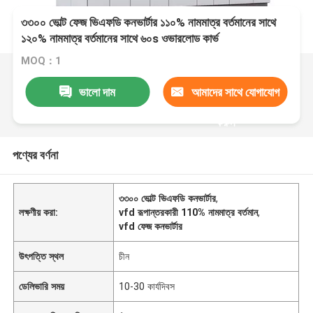
৩৩০০ ভোল্ট ফেজ ভিএফডি কনভার্টার ১১০% নামমাত্র বর্তমানের সাথে
১২০% নামমাত্র বর্তমানের সাথে ৬০s ওভারলোড কার্ভ
MOQ：1
ভালো দাম
আমাদের সাথে যোগাযোগ
করুন
পণ্যের বর্ণনা
৩৩০০ ভোল্ট ভিএফডি কনভার্টার
,
লক্ষণীয় করা:
vfd রূপান্তরকারী 110% নামমাত্র বর্তমান
,
vfd ফেজ কনভার্টার
উৎপত্তি স্থল
চীন
ডেলিভারি সময়
10-30 কার্যদিবস