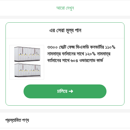
আরো দেখুন
এর সেরা মূল্য পান
৩৩০০ ভোল্ট ফেজ ভিএফডি কনভার্টার ১১০%
নামমাত্র বর্তমানের সাথে ১২০% নামমাত্র
বর্তমানের সাথে ৬০s ওভারলোড কার্ভ
চালিয়ে
প্রস্তাবিত পণ্য