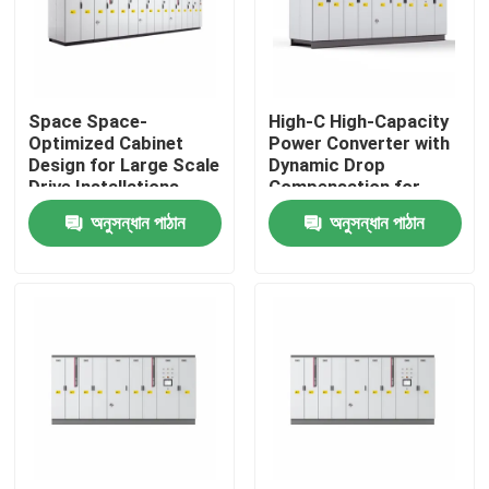
আমাদের সম্পর্কে
Space Space-
High-C High-Capacity
কারখানা পরিদর্শন
Optimized Cabinet
Power Converter with
Design for Large Scale
Dynamic Drop
Drive Installations
Compensation for
গুণমান নিয়ন্ত্রণ
Saving Valuable Floor
Smooth Motor
অনুসন্ধান পাঠান
অনুসন্ধান পাঠান
Space
Performance
আমাদের সাথে যোগাযোগ
খবর
একটি উদ্ধৃতি অনুরোধ করুন
VFD পরিবর্তনশীল ফ্রিকোয়েন্সি ড্রাইভ