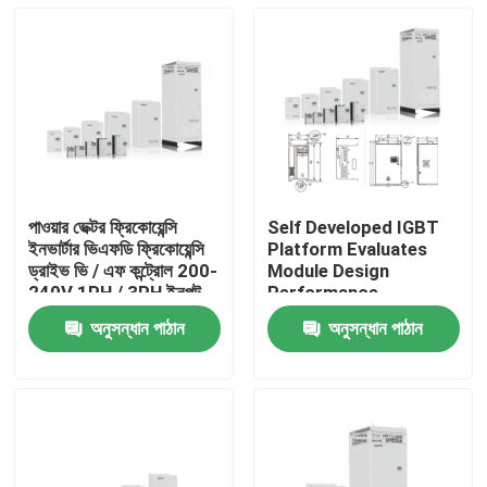
পাওয়ার ভেক্টর ফ্রিকোয়েন্সি
Self Developed IGBT
ইনভার্টার ভিএফডি ফ্রিকোয়েন্সি
Platform Evaluates
ড্রাইভ ভি / এফ কন্ট্রোল 200-
Module Design
240V 1PH / 3PH ইনপুট
Performance
ভোল্টেজ নিম্ন কম্পন
অনুসন্ধান পাঠান
অনুসন্ধান পাঠান
বাড়ি
পণ্য
ভিডিও