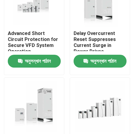
আমাদের সম্পর্কে
Advanced Short
Delay Overcurrent
কারখানা পরিদর্শন
Circuit Protection for
Reset Suppresses
Secure VFD System
Current Surge in
Operation
Power Drives
গুণমান নিয়ন্ত্রণ
অনুসন্ধান পাঠান
অনুসন্ধান পাঠান
আমাদের সাথে যোগাযোগ
খবর
একটি উদ্ধৃতি অনুরোধ করুন
VFD পরিবর্তনশীল ফ্রিকোয়েন্সি ড্রাইভ