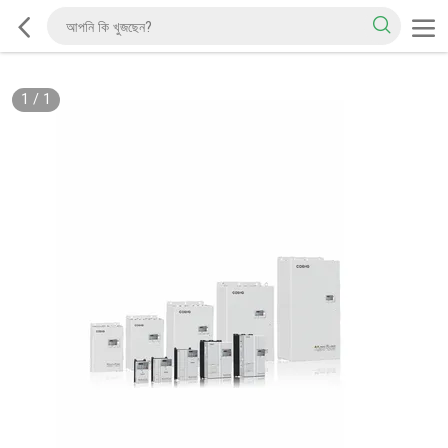
1
/
1