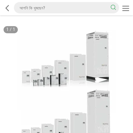
1
/
1