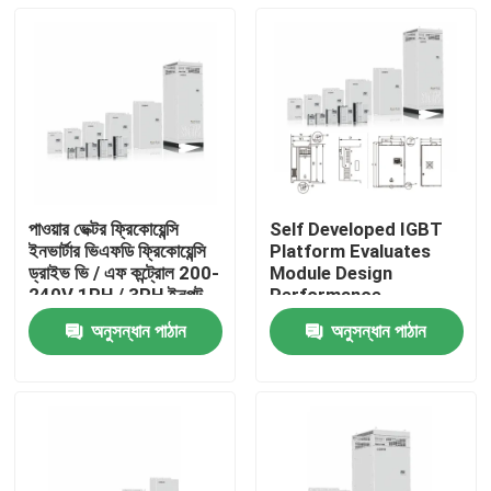
পাওয়ার ভেক্টর ফ্রিকোয়েন্সি
Self Developed IGBT
ইনভার্টার ভিএফডি ফ্রিকোয়েন্সি
Platform Evaluates
ড্রাইভ ভি / এফ কন্ট্রোল 200-
Module Design
240V 1PH / 3PH ইনপুট
Performance
ভোল্টেজ নিম্ন কম্পন
অনুসন্ধান পাঠান
অনুসন্ধান পাঠান
বাড়ি
পণ্য
ভিডিও