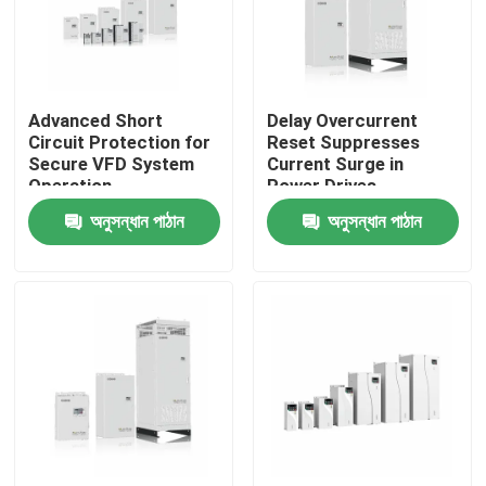
আমাদের সম্পর্কে
Advanced Short
Delay Overcurrent
কারখানা পরিদর্শন
Circuit Protection for
Reset Suppresses
Secure VFD System
Current Surge in
Operation
Power Drives
গুণমান নিয়ন্ত্রণ
অনুসন্ধান পাঠান
অনুসন্ধান পাঠান
আমাদের সাথে যোগাযোগ
খবর
একটি উদ্ধৃতি অনুরোধ করুন
VFD পরিবর্তনশীল ফ্রিকোয়েন্সি ড্রাইভ