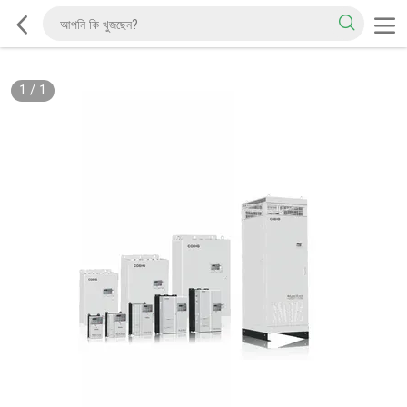
1
/
1