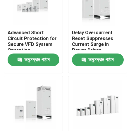
আমাদের সম্পর্কে
Advanced Short
Delay Overcurrent
কারখানা পরিদর্শন
Circuit Protection for
Reset Suppresses
Secure VFD System
Current Surge in
Operation
Power Drives
গুণমান নিয়ন্ত্রণ
অনুসন্ধান পাঠান
অনুসন্ধান পাঠান
আমাদের সাথে যোগাযোগ
খবর
একটি উদ্ধৃতি অনুরোধ করুন
VFD পরিবর্তনশীল ফ্রিকোয়েন্সি ড্রাইভ