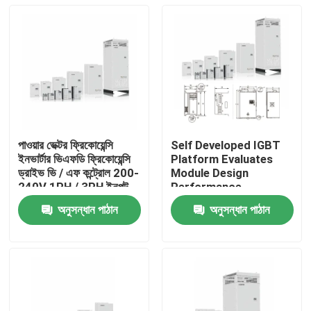
পাওয়ার ভেক্টর ফ্রিকোয়েন্সি
Self Developed IGBT
ইনভার্টার ভিএফডি ফ্রিকোয়েন্সি
Platform Evaluates
ড্রাইভ ভি / এফ কন্ট্রোল 200-
Module Design
240V 1PH / 3PH ইনপুট
Performance
ভোল্টেজ নিম্ন কম্পন
অনুসন্ধান পাঠান
অনুসন্ধান পাঠান
বাড়ি
পণ্য
ভিডিও