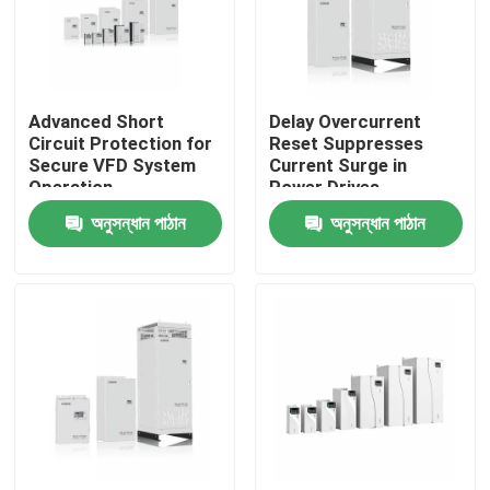
আমাদের সম্পর্কে
Advanced Short
Delay Overcurrent
কারখানা পরিদর্শন
Circuit Protection for
Reset Suppresses
Secure VFD System
Current Surge in
Operation
Power Drives
গুণমান নিয়ন্ত্রণ
অনুসন্ধান পাঠান
অনুসন্ধান পাঠান
আমাদের সাথে যোগাযোগ
খবর
একটি উদ্ধৃতি অনুরোধ করুন
VFD পরিবর্তনশীল ফ্রিকোয়েন্সি ড্রাইভ