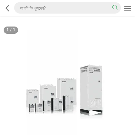
1
/
1