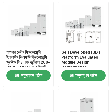
পাওয়ার ভেক্টর ফ্রিকোয়েন্সি
Self Developed IGBT
ইনভার্টার ভিএফডি ফ্রিকোয়েন্সি
Platform Evaluates
ড্রাইভ ভি / এফ কন্ট্রোল 200-
Module Design
240V 1PH / 3PH ইনপুট
Performance
ভোল্টেজ নিম্ন কম্পন
অনুসন্ধান পাঠান
অনুসন্ধান পাঠান
বাড়ি
পণ্য
ভিডিও