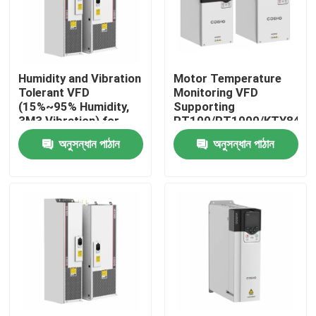
আমাদের সম্পর্কে
Humidity and Vibration
Motor Temperature
কারখানা পরিদর্শন
Tolerant VFD
Monitoring VFD
(15%~95% Humidity,
Supporting
3M3 Vibration) for
PT100/PT1000/KTY84
গুণমান নিয়ন্ত্রণ
Harsh Conditions
for Reliable
অনুসন্ধান পাঠান
অনুসন্ধান পাঠান
Performance
আমাদের সাথে যোগাযোগ
খবর
একটি উদ্ধৃতি অনুরোধ করুন
VFD পরিবর্তনশীল ফ্রিকোয়েন্সি ড্রাইভ