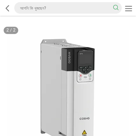
2
/
2