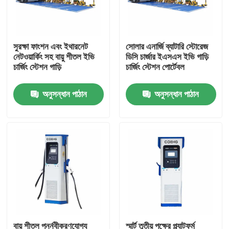
আমাদের সম্পর্কে
সুরক্ষা ফাংশন এবং ইথারনেট
সোলার এনার্জি ব্যাটারি স্টোরেজ
নেটওয়ার্কিং সহ বায়ু শীতল ইভি
ডিসি চার্জার ইএসএস ইভি গাড়ি
কারখানা পরিদর্শন
চার্জিং স্টেশন গাড়ি
চার্জিং স্টেশন পোর্টেবল
অনুসন্ধান পাঠান
অনুসন্ধান পাঠান
গুণমান নিয়ন্ত্রণ
আমাদের সাথে যোগাযোগ
খবর
একটি উদ্ধৃতি অনুরোধ করুন
VFD পরিবর্তনশীল ফ্রিকোয়েন্সি ড্রাইভ
বায়ু শীতল পুনর্নবীকরণযোগ্য
স্মার্ট তৃতীয় পক্ষের প্ল্যাটফর্ম