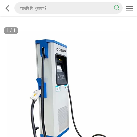
1
/
1