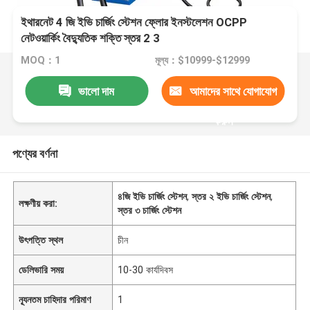
ইথারনেট 4 জি ইভি চার্জিং স্টেশন ফ্লোর ইনস্টলেশন OCPP
নেটওয়ার্কিং বৈদ্যুতিক শক্তি স্তর 2 3
MOQ：1
মূল্য：$10999-$12999
ভালো দাম
আমাদের সাথে যোগাযোগ
করুন
পণ্যের বর্ণনা
৪জি ইভি চার্জিং স্টেশন
,
স্তর ২ ইভি চার্জিং স্টেশন
,
লক্ষণীয় করা:
স্তর ৩ চার্জিং স্টেশন
উৎপত্তি স্থল
চীন
ডেলিভারি সময়
10-30 কার্যদিবস
ন্যূনতম চাহিদার পরিমাণ
1