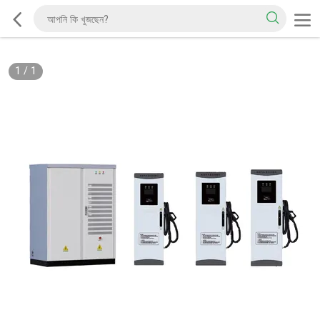
1
/
1