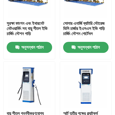
আমাদের সম্পর্কে
সুরক্ষা ফাংশন এবং ইথারনেট
সোলার এনার্জি ব্যাটারি স্টোরেজ
নেটওয়ার্কিং সহ বায়ু শীতল ইভি
ডিসি চার্জার ইএসএস ইভি গাড়ি
কারখানা পরিদর্শন
চার্জিং স্টেশন গাড়ি
চার্জিং স্টেশন পোর্টেবল
অনুসন্ধান পাঠান
অনুসন্ধান পাঠান
গুণমান নিয়ন্ত্রণ
আমাদের সাথে যোগাযোগ
খবর
একটি উদ্ধৃতি অনুরোধ করুন
VFD পরিবর্তনশীল ফ্রিকোয়েন্সি ড্রাইভ
বায়ু শীতল পুনর্নবীকরণযোগ্য
স্মার্ট তৃতীয় পক্ষের প্ল্যাটফর্ম