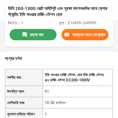
ডিসি 200-1000 ভোল্ট আউটপুট এবং সুরক্ষা ফাংশনগুলির সাথে ফ্লোর
স্ট্যান্ডিং ইভি পাওয়ার চার্জিং স্টেশন হোম
MOQ：1
মূল্য：$14999~$49999
ভালো দাম
আমাদের সাথে যোগাযোগ
করুন
পণ্যের বর্ণনা
ইভি পাওয়ার চার্জিং স্টেশন
,
হোম ইভি চার্জিং স্টেশন
,
লক্ষণীয় করা:
ev চার্জিং স্টেশন DC200-1000V
উৎপত্তি স্থল
চীন
ডেলিভারি সময়
10-30 কার্যদিবস
ন্যূনতম চাহিদার পরিমাণ
1