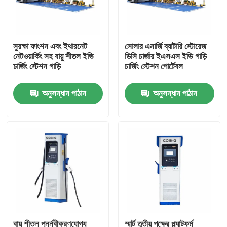
আমাদের সম্পর্কে
সুরক্ষা ফাংশন এবং ইথারনেট
সোলার এনার্জি ব্যাটারি স্টোরেজ
নেটওয়ার্কিং সহ বায়ু শীতল ইভি
ডিসি চার্জার ইএসএস ইভি গাড়ি
কারখানা পরিদর্শন
চার্জিং স্টেশন গাড়ি
চার্জিং স্টেশন পোর্টেবল
অনুসন্ধান পাঠান
অনুসন্ধান পাঠান
গুণমান নিয়ন্ত্রণ
আমাদের সাথে যোগাযোগ
খবর
একটি উদ্ধৃতি অনুরোধ করুন
VFD পরিবর্তনশীল ফ্রিকোয়েন্সি ড্রাইভ
বায়ু শীতল পুনর্নবীকরণযোগ্য
স্মার্ট তৃতীয় পক্ষের প্ল্যাটফর্ম