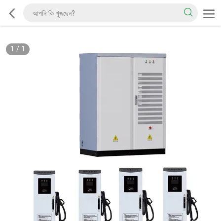
1
/
1