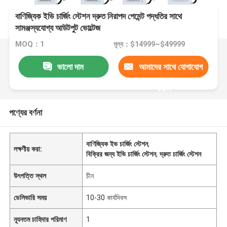
বাণিজ্যিক ইভি চার্জিং স্টেশন দ্রুত নিরাপদ পেমেন্ট পদ্ধতির সাথে
সামঞ্জস্যযোগ্য আউটপুট ভোল্টেজ
MOQ：1
মূল্য：$14999~$49999
ভালো দাম
আমাদের সাথে যোগাযোগ
করুন
পণ্যের বর্ণনা
বাণিজ্যিক ইভ চার্জিং স্টেশন
,
লক্ষণীয় করা:
বিক্রির জন্য ইভি চার্জিং স্টেশন
,
দ্রুত চার্জিং স্টেশন
উৎপত্তি স্থল
চীন
ডেলিভারি সময়
10-30 কার্যদিবস
ন্যূনতম চাহিদার পরিমাণ
1