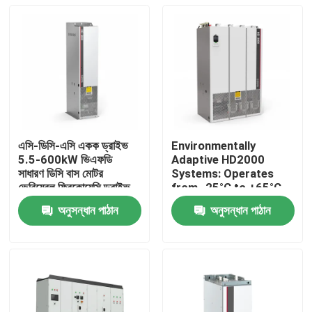
এসি-ডিসি-এসি একক ড্রাইভ
Environmentally
5.5-600kW ভিএফডি
Adaptive HD2000
সাধারণ ডিসি বাস মোটর
Systems: Operates
ভেরিয়েবল ফ্রিকোয়েন্সি ড্রাইভ
from -25°C to +65°C
লিফটের জন্য
and Humidity Up to
অনুসন্ধান পাঠান
অনুসন্ধান পাঠান
85%
বাড়ি
পণ্য
ভিডিও