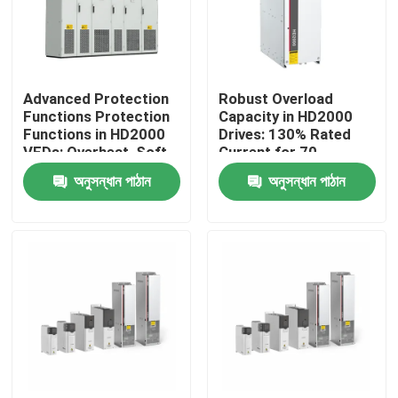
আমাদের সম্পর্কে
Advanced Protection
Robust Overload
কারখানা পরিদর্শন
Functions Protection
Capacity in HD2000
Functions in HD2000
Drives: 130% Rated
VFDs: Overheat, Soft-
Current for 70
গুণমান নিয়ন্ত্রণ
Start, and IGBT Safety
Seconds
অনুসন্ধান পাঠান
অনুসন্ধান পাঠান
আমাদের সাথে যোগাযোগ
খবর
একটি উদ্ধৃতি অনুরোধ করুন
VFD পরিবর্তনশীল ফ্রিকোয়েন্সি ড্রাইভ