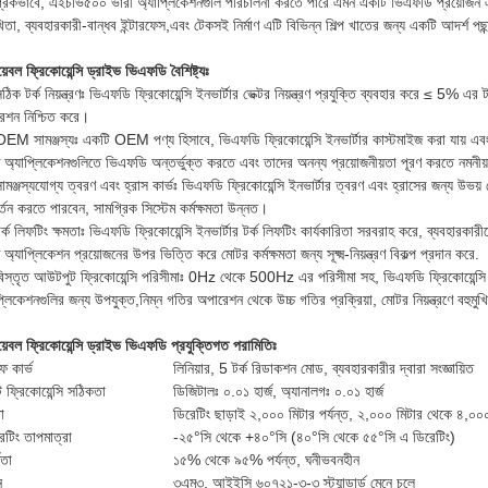
্রিকভাবে, এইচভি৫০০ ভারী অ্যাপ্লিকেশনগুলি পরিচালনা করতে পারে এমন একটি ভিএফডি প্রয়োজন এমন
খিতা, ব্যবহারকারী-বান্ধব ইন্টারফেস,এবং টেকসই নির্মাণ এটি বিভিন্ন শিল্প খাতের জন্য একটি আদর্শ পছন্দ, য
়েবল ফ্রিকোয়েন্সি ড্রাইভ ভিএফডি বৈশিষ্ট্যঃ
ঠিক টর্ক নিয়ন্ত্রণঃ ভিএফডি ফ্রিকোয়েন্সি ইনভার্টার ভেক্টর নিয়ন্ত্রণ প্রযুক্তি ব্যবহার করে ≤ 5% এ
েশন নিশ্চিত করে।
EM সামঞ্জস্যঃ একটি OEM পণ্য হিসাবে, ভিএফডি ফ্রিকোয়েন্সি ইনভার্টার কাস্টমাইজ করা যায় এবং বি
িষ্ট অ্যাপ্লিকেশনগুলিতে ভিএফডি অন্তর্ভুক্ত করতে এবং তাদের অনন্য প্রয়োজনীয়তা পূরণ করতে নমনীয
ামঞ্জস্যযোগ্য ত্বরণ এবং হ্রাস কার্ভঃ ভিএফডি ফ্রিকোয়েন্সি ইনভার্টার ত্বরণ এবং হ্রাসের জন্য উভ
র্তন করতে পারবেন, সামগ্রিক সিস্টেম কর্মক্ষমতা উন্নত।
র্ক লিফটিং ক্ষমতাঃ ভিএফডি ফ্রিকোয়েন্সি ইনভার্টার টর্ক লিফটিং কার্যকারিতা সরবরাহ করে, ব্যবহার
িষ্ট অ্যাপ্লিকেশন প্রয়োজনের উপর ভিত্তি করে মোটর কর্মক্ষমতা জন্য সূক্ষ্ম-নিয়ন্ত্রণ বিকল্প প্রদান করে.
িস্তৃত আউটপুট ফ্রিকোয়েন্সি পরিসীমাঃ 0Hz থেকে 500Hz এর পরিসীমা সহ, ভিএফডি ফ্রিকোয়েন্সি ইন
্লিকেশনগুলির জন্য উপযুক্ত,নিম্ন গতির অপারেশন থেকে উচ্চ গতির প্রক্রিয়া, মোটর নিয়ন্ত্রণে বহুমু
়েবল ফ্রিকোয়েন্সি ড্রাইভ ভিএফডি প্রযুক্তিগত পরামিতিঃ
ফ কার্ভ
লিনিয়ার, 5 টর্ক রিডাকশন মোড, ব্যবহারকারীর দ্বারা সংজ্ঞায়িত
 ফ্রিকোয়েন্সি সঠিকতা
ডিজিটালঃ ০.০১ হার্জ, অ্যানালগঃ ০.০১ হার্জ
া
ডিরেটিং ছাড়াই ২,০০০ মিটার পর্যন্ত, ২,০০০ মিটার থেকে ৪,০০০ 
েটিং তাপমাত্রা
-২৫°সি থেকে +৪০°সি (৪০°সি থেকে ৫৫°সি এ ডিরেটিং)
রতা
১৫% থেকে ৯৫% পর্যন্ত, ঘনীভবনহীন
ন
৩এম৩, আইইসি ৬০৭২১-৩-৩ স্ট্যান্ডার্ড মেনে চলে