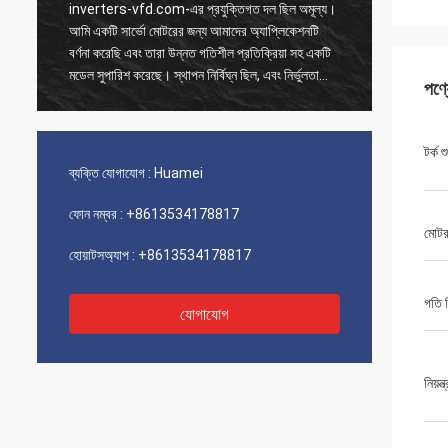
inverters-vfd.com-এর প্রযুক্তিগত দল ছিল অমূল্য।
আমাদের 
আমি একটি সার্ভো মোটরের জন্য আমাদের অ্যাপ্লিকেশনটি
অর্ডারটি 
বর্ণনা করেছি এবং তারা উন্নত গতিশীল প্রতিক্রিয়া সহ একটি
পাঠানো হ
মডেল সুপারিশ করেছে। স্থাপন নির্বিঘ্ন ছিল, এবং নির্ভুলতা
নিয়ন্ত্
পণ্
আমাদের চক্রের সময় উন্নত করেছে। বিশেষজ্ঞের পরামর্শ এবং
সরবরাহ ব্
একটি উচ্চ-কার্যকারিতা সম্পন্ন পণ্য!
পারফরম্যা
টর্ক 
ব্যক্তি যোগাযোগ :
Huamei
ফোন নম্বর :
+8613534178817
মোটর
হোয়াটসঅ্যাপ :
+8613534178817
গতি নি
যোগাযোগ
নিয়ন্