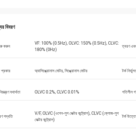
একাধিক পিএলসি ইউনিট এবং এইচএমআই-এর
আমাদের একটি সংবেদনশীল পরীক্ষার
নির্ভুলভাবে পূরণ করা হয়েছিল এবং আশ্চর্যজনক গতিতে
শব্দযুক্ত স্পিন্ডেল মোটরের প্রয়
য়েছিল। এগুলি একত্রিত করার পর থেকে, আমাদের
কিনেছি তা ফিসফিস করে শান্তভাবে
রণ ব্যবস্থার যোগাযোগ আরও শক্তিশালী হয়েছে। আমরা
টর্ক বজায় রাখে। এর গুণমান আমরা ব্যব
যের বিবরণ
যবস্থা এবং এই উপাদানগুলির নির্ভরযোগ্য
চেয়ে ভালো, তাও আবার অনেক কম দ
ন্সে মুগ্ধ। সব মিলিয়ে ঝামেলামুক্ত অভিজ্ঞতা।
অ্যাপ্লিকেশনগুলির জন্য অসাধারণ
VF: 100% (0.5Hz), OLVC: 150% (0.5Hz), CLVC:
শুরু করুন
ত্বরণ এবং
180% (0Hz)
 প্রকার
অ্যাসিঙ্ক্রোনাস মোটর, সিঙ্ক্রোনাস মোটর
টর্ক নির্ভুল
য়ন্ত্রণ যথার্থতা
OLVC 0.2%, CLVC 0.01%
গতিশীল গত
V/F, OLVC (ওপেন-লুপ ভেক্টর কন্ট্রোল), CLVC (ক্লোজ-লুপ
ত্রণ পদ্ধতি
টর্ক উত্ত
ভেক্টর কন্ট্রোল)