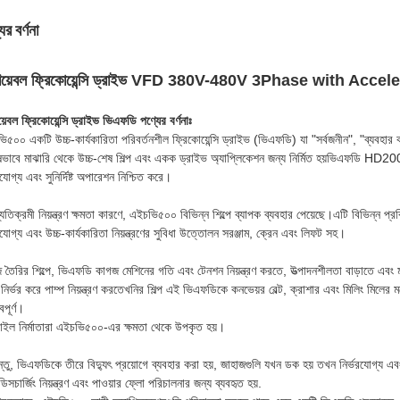
ের বর্ণনা
িয়েবল ফ্রিকোয়েন্সি ড্রাইভ VFD 380V-480V 3Phase with Ac
়েবল ফ্রিকোয়েন্সি ড্রাইভ ভিএফডি পণ্যের বর্ণনাঃ
ি৫০০ একটি উচ্চ-কার্যকারিতা পরিবর্তনশীল ফ্রিকোয়েন্সি ড্রাইভ (ভিএফডি) যা "সর্বজনীন", "ব্যবহার 
ষভাবে মাঝারি থেকে উচ্চ-শেষ শিল্প এবং একক ড্রাইভ অ্যাপ্লিকেশন জন্য নির্মিত হয়ভিএফডি HD2000 ইঞ্
রযোগ্য এবং সুনির্দিষ্ট অপারেশন নিশ্চিত করে।
যতিক্রমী নিয়ন্ত্রণ ক্ষমতা কারণে, এইচভি৫০০ বিভিন্ন শিল্পে ব্যাপক ব্যবহার পেয়েছে।এটি বিভিন্ন প্র
রযোগ্য এবং উচ্চ-কার্যকারিতা নিয়ন্ত্রণের সুবিধা উত্তোলন সরঞ্জাম, ক্রেন এবং লিফট সহ।
 তৈরির শিল্পে, ভিএফডি কাগজ মেশিনের গতি এবং টেনশন নিয়ন্ত্রণ করতে, উত্পাদনশীলতা বাড়াতে এবং
ির্ভর করে পাম্প নিয়ন্ত্রণ করতেখনির শিল্প এই ভিএফডিকে কনভেয়র বেল্ট, ক্রাশার এবং মিলিং মিলের ম
বপূর্ণ।
সটাইল নির্মাতারা এইচভি৫০০-এর ক্ষমতা থেকে উপকৃত হয়।
তু, ভিএফডিকে তীরে বিদ্যুৎ প্রয়োগে ব্যবহার করা হয়, জাহাজগুলি যখন ডক হয় তখন নির্ভরযোগ্য এবং দক
িসচার্জিং নিয়ন্ত্রণ এবং পাওয়ার ফ্লো পরিচালনার জন্য ব্যবহৃত হয়.