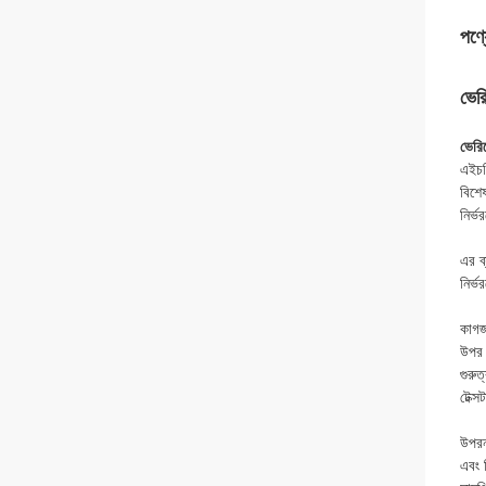
পণ্য
ভের
ভেরিয
এইচভ
বিশে
নির্ভ
এর ব্
নির্ভ
কাগজ
উপর ন
গুরুত্
টেক্
উপরন্
এবং ড