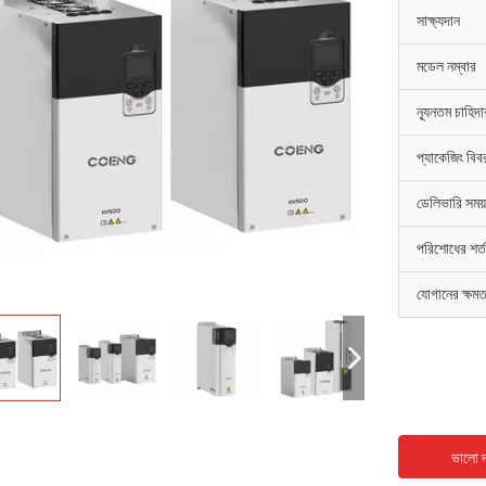
সাক্ষ্যদান
মডেল নম্বার
ন্যূনতম চাহিদ
প্যাকেজিং বিব
ডেলিভারি সময়
পরিশোধের শর্ত
যোগানের ক্ষমত
ভালো দ
ডেভিড "বিগ ডি" কোয়ালস্কি
এমিলি হোয়