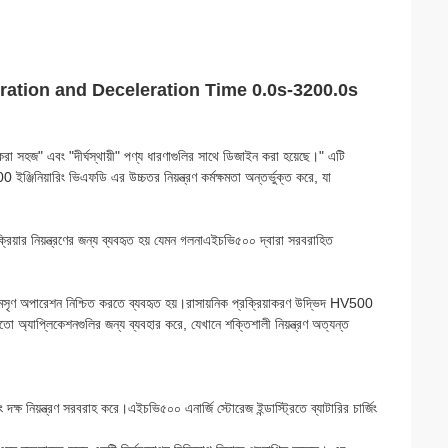
celeration and Deceleration Time 0.0s-3200.0s
করা সহজ" এবং "দীর্ঘস্থায়ী" পণ্য ধারণাগুলির সাথে ডিজাইন করা হয়েছে।" এটি
জিনিয়ারিং ভিএফডি এর উচ্চতর নিয়ন্ত্রণ কর্মক্ষমতা অন্তর্ভুক্ত করে, যা
ক্রিয়ার নিয়ন্ত্রণের জন্য ব্যবহৃত হয় যেমন গলনাএইচভি৫০০ দ্বারা সরবরাহিত
 মসৃণ অপারেশন নিশ্চিত করতে ব্যবহৃত হয়।রাসায়নিক প্রক্রিয়াকরণ উদ্ভিদ HV500
তো অ্যাপ্লিকেশনগুলির জন্য ব্যবহার করে, যেখানে শক্তিশালী নিয়ন্ত্রণ অত্যন্ত
্ষ নিয়ন্ত্রণ সরবরাহ করে।এইচভি৫০০ এনার্জি স্টোরেজ ইন্ডাস্ট্রিতে ব্যাটারির চার্জিং