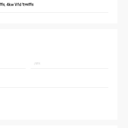
্টার
,
4kw Vfd ইনভার্টার