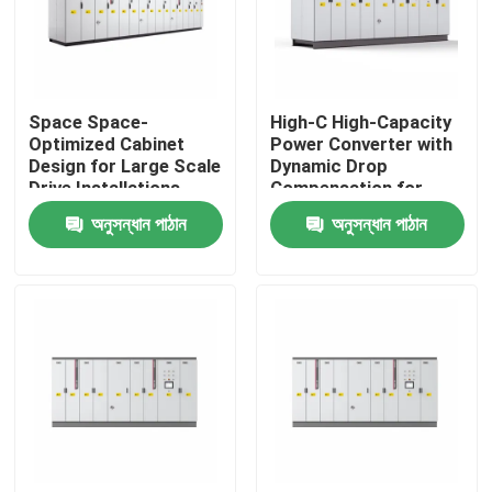
আমাদের সম্পর্কে
Space Space-
High-C High-Capacity
কারখানা পরিদর্শন
Optimized Cabinet
Power Converter with
Design for Large Scale
Dynamic Drop
Drive Installations
Compensation for
গুণমান নিয়ন্ত্রণ
Saving Valuable Floor
Smooth Motor
অনুসন্ধান পাঠান
অনুসন্ধান পাঠান
Space
Performance
আমাদের সাথে যোগাযোগ
খবর
একটি উদ্ধৃতি অনুরোধ করুন
VFD পরিবর্তনশীল ফ্রিকোয়েন্সি ড্রাইভ