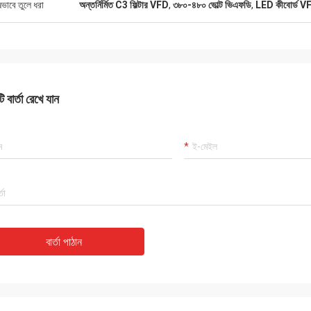
ষভাবে তুলে ধরা
অন্তর্নির্মিত C3 ফিল্টার VFD
,
৩৮০-৪৮০ ভোল্ট ভিএফডি
,
LED কীবোর্ড V
 বার্তা রেখে যান
বার্তা পাঠান