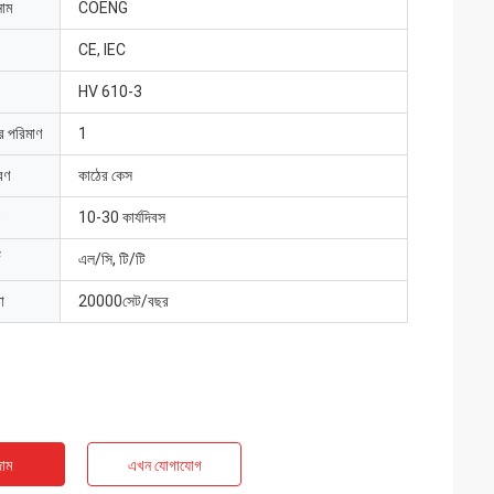
নাম
COENG
CE, IEC
HV 610-3
ার পরিমাণ
1
রণ
কাঠের কেস
10-30 কার্যদিবস
এল/সি, টি/টি
া
20000সেট/বছর
াম
এখন যোগাযোগ
াইট
জ্যাক মিলার