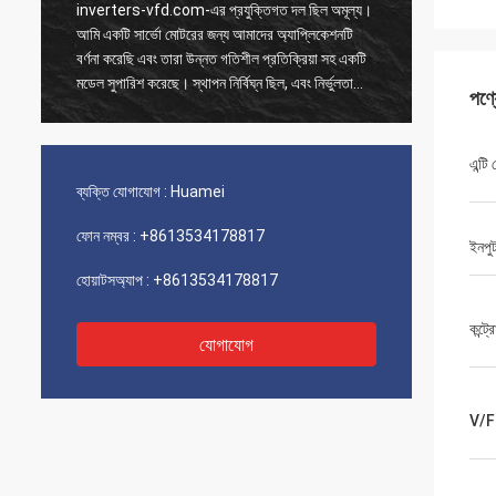
inverters-vfd.com-এর প্রযুক্তিগত দল ছিল অমূল্য।
আমাদের 
আমি একটি সার্ভো মোটরের জন্য আমাদের অ্যাপ্লিকেশনটি
অর্ডারটি 
বর্ণনা করেছি এবং তারা উন্নত গতিশীল প্রতিক্রিয়া সহ একটি
পাঠানো হ
মডেল সুপারিশ করেছে। স্থাপন নির্বিঘ্ন ছিল, এবং নির্ভুলতা
নিয়ন্ত্
পণ্
আমাদের চক্রের সময় উন্নত করেছে। বিশেষজ্ঞের পরামর্শ এবং
সরবরাহ ব্
একটি উচ্চ-কার্যকারিতা সম্পন্ন পণ্য!
পারফরম্যা
এন্টি
ব্যক্তি যোগাযোগ :
Huamei
ফোন নম্বর :
+8613534178817
ইনপুট
হোয়াটসঅ্যাপ :
+8613534178817
কন্ট্
যোগাযোগ
V/F 