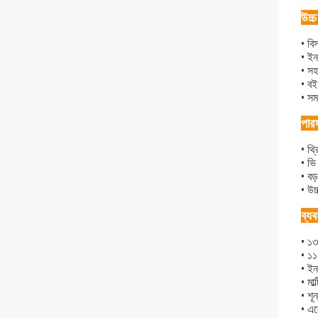
উচ্
• ব
• ইন
• সহ
• বই
• সম
পারফ
• থ্
• ভি 
• ব
• উচ
ব্য
• ১৩
• ১১
• ইন
• মা
• শূ
• এ