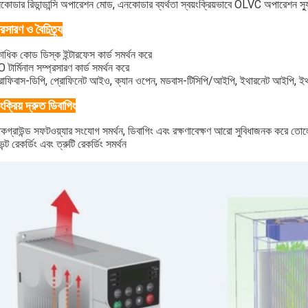
কোডার রিডান্ডান্সি অপারেশন মোড, এনকোডার ব্যর্থতা স্বয়ংক্রিয়ভাবে OLVC অপারেশন স
্রসারণ ও বৈচিত্র্য
াধিক কোড ডিস্ক ইন্টারফেস কার্ড সমর্থন করে
O টার্মিনাল সম্প্রসারণ কার্ড সমর্থন করে
রোফিবাস-ডিপি, প্রোফিনেট আইও, ক্যান ওপেন, মডবাস-টিসিপি/আইপি, ইথারনেট আইপি, ইথ
়ংক্রিয় দ্রুত ডিবাগিং
যাকগ্রাউন্ড সফটওয়্যার সংযোগ সমর্থন, ডিবাগিং এবং রক্ষণাবেক্ষণ আরো সুবিধাজনক করে তোল
ন্ট রেকর্ডিং এবং ত্রুটি রেকর্ডিং সমর্থন