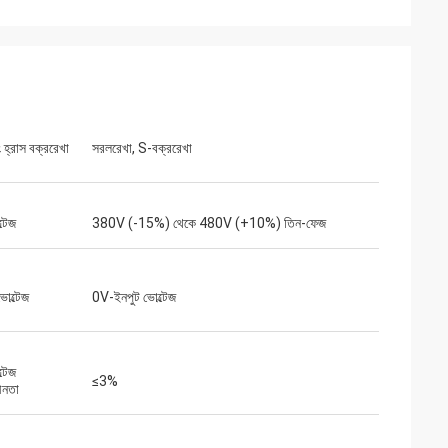
 পরিবেশের জন্য কম-
আমরা আমাদের অ্যাসেম্বলি লাইনের জন্য একটি গুরুত্বপূর্ণ
োজন ছিল। আমরা যে ইউনিটটি
VFD প্রতিস্থাপনের জন্য inverters-vfd.com-এর
 কাজ করে এবং ধারাবাহিক
উপর ঝুঁকি নিয়েছিলাম। পণ্যটি কেবল নিখুঁত ছিল না, বরং
হৃত কিছু বড় ব্র্যান্ডের
আমাদের আগের সরবরাহকারীর চেয়ে বেশি সাশ্রয়ী ছিল। এর
ামে। বিশেষায়িত
স্থিতিশীলতা আমাদের ঘন ঘন ট্রিপিং সমস্যা দূর করেছে।
।
একটি অসামান্য মূল্য এবং শিল্প উপাদানগুলির জন্য একটি
নির্ভরযোগ্য অংশীদার।
 হ্রাস বক্ররেখা
সরলরেখা, S-বক্ররেখা
্টেজ
380V (-15%) থেকে 480V (+10%) তিন-ফেজ
োল্টেজ
0V-ইনপুট ভোল্টেজ
্টেজ
≤3%
ীনতা