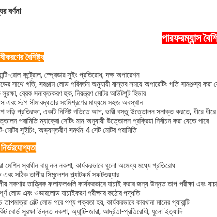
ের বর্ণনা
পারফরম্যান্স বৈশিষ
ষীকরণের বৈশিষ্ট্য
যান্টি-রোল কন্ট্রোল, স্প্রেডার সুইং প্রতিরোধ, দক্ষ অপারেশন
ডের সাথে গতি, সরঞ্জাম লোড পরিবর্তন অনুযায়ী বাস্তব সময়ে অপারেটিং গতি সামঞ্জস্য করা 
ক সুরক্ষা, ব্রেক সনাক্তকরণ হুক, নিয়ন্ত্রণ মোটর আউটপুট হিভার
রাস এবং স্টপ সীমাবদ্ধতার সংমিশ্রণের মাধ্যমে সহজ অবস্থান
শ দড়ি প্রতিরক্ষা, একটি নির্দিষ্ট গতিতে আপ, ভারী বস্তু উত্তোলন সনাক্ত করতে, ধীরে ধীরে 
্তোলন পরামিতি ম্যাক্রো সেটিং মান অনুযায়ী উত্তোলন প্রক্রিয়া নির্বাচন করা যেতে পারে
ল্টি-মোটর সুইচিং, অভ্যন্তরীণ সমর্থন 4 সেট মোটর পরামিতি
 নির্ভরযোগ্যতা
রো মেশিন স্বাধীন বায়ু নল নকশা, কার্যকরভাবে ধুলো অমেধ্য মধ্যে প্রতিরোধ
্ষ এবং সঠিক তাপীয় সিমুলেশন প্ল্যাটফর্ম সফটওয়্যার
পীয় নকশার তাত্ত্বিক ফলাফলগুলি কার্যকরভাবে যাচাই করার জন্য উন্নত তাপ পরীক্ষা এবং যাচ
্পূর্ণ লোড এবং ওভারলোড যাচাইকরণ পরীক্ষার কঠোর পদ্ধতি
্চ তাপমাত্রা বেল্ট লোড পরে পণ্য পক্বতা হয়, কার্যকরভাবে কারখানা মানের গ্যারান্টি
র্কিট বোর্ড সুরক্ষা উন্নত নকশা, অ্যান্টি-জারা, আর্দ্রতা-প্রতিরোধী, ধুলো ইত্যাদি