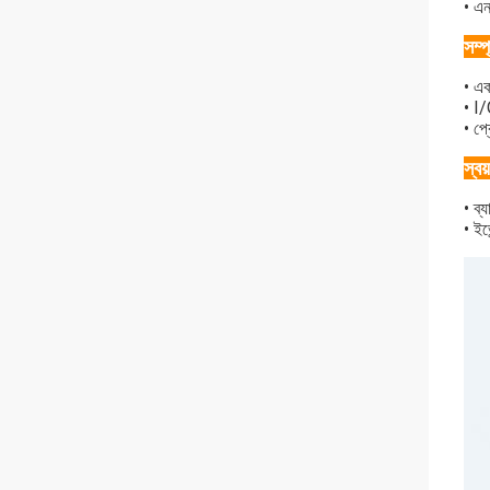
• এন
সম্প
• এক
• I/
• প্
স্বয
• ব্
• ইভে