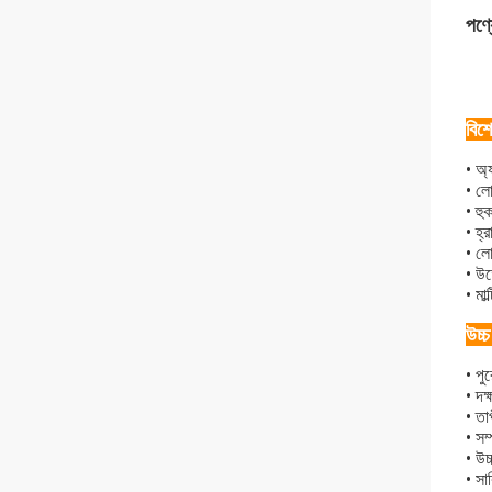
পণ্য
বিশে
• অ্
• লো
• হু
• হ্
• লো
• উত
• মা
উচ্চ
• পু
• দক
• তা
• সম
• উচ
• সা