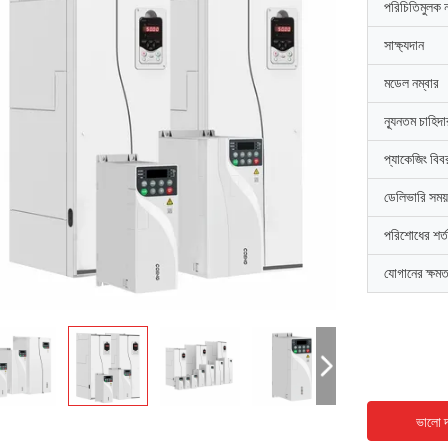
পরিচিতিমুলক 
সাক্ষ্যদান
মডেল নম্বার
ন্যূনতম চাহিদ
প্যাকেজিং বিব
ডেলিভারি সময়
পরিশোধের শর্ত
যোগানের ক্ষমত
ভালো দ
ডেভিড "বিগ ডি" কোয়ালস্কি
এমিলি হোয়