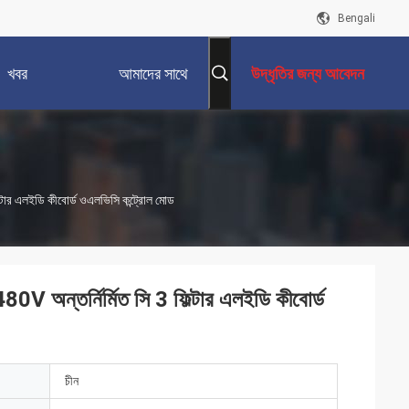
Bengali
খবর
আমাদের সাথে
উদ্ধৃতির জন্য আবেদন
যোগাযোগ করুন
্টার এলইডি কীবোর্ড ওএলভিসি কন্ট্রোল মোড
V অন্তর্নির্মিত সি 3 ফিল্টার এলইডি কীবোর্ড
চীন