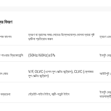
একাধিক পিএলসি ইউনিট এবং এইচএমআই-এর
আমাদের একটি সংবেদনশীল পরীক্ষার
নির্ভুলভাবে পূরণ করা হয়েছিল এবং আশ্চর্যজনক গতিতে
শব্দযুক্ত স্পিন্ডেল মোটরের প্রয়
য়েছিল। এগুলি একত্রিত করার পর থেকে, আমাদের
কিনেছি তা ফিসফিস করে শান্তভাবে
রণ ব্যবস্থার যোগাযোগ আরও শক্তিশালী হয়েছে। আমরা
টর্ক বজায় রাখে। এর গুণমান আমরা ব্যব
যের বিবরণ
যবস্থা এবং এই উপাদানগুলির নির্ভরযোগ্য
চেয়ে ভালো, তাও আবার অনেক কম দ
ন্সে মুগ্ধ। সব মিলিয়ে ঝামেলামুক্ত অভিজ্ঞতা।
অ্যাপ্লিকেশনগুলির জন্য অসাধারণ
ত্বরণ বা হ্রাসের সময় লোডের উল্লেখযোগ্য দোলনা দ্বারা সৃষ্ট
 শেক ফাংশন
ত্বরণ এবং
দুর্ঘটনা প্রতিরোধ করুন
 পাওয়ার ফ্রিকোয়েন্সি
(50Hz/60Hz)±5%
ইনপুট ভোল
V/F, OLVC (ওপেন লুপ ভেক্টর কন্ট্রোল), CLVC (ক্লোজড
রোল মোড
আউটপুট ভ
লুপ ভেক্টর কন্ট্রোল)
ইনপুট ভোল
বক্ররেখা
স্ট্রেইট-লাইন টাইপ, মাল্টি-পয়েন্ট টাইপ
ভারসাম্যহ