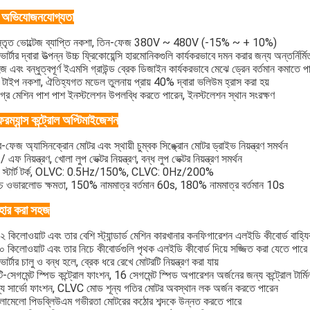
চ অভিযোজনযোগ্যতা
িস্তৃত ভোল্টেজ ব্যাপ্তি নকশা, তিন-ফেজ 380V ~ 480V (-15% ~ + 10%)
ভার্টার দ্বারা উত্পন্ন উচ্চ ফ্রিকোয়েন্সি হারমোনিকগুলি কার্যকরভাবে দমন করার জন্য অন্তর্নির্মি
জ এবং বন্ধুত্বপূর্ণ ইএমসি গ্রাউন্ড ব্রেক ডিজাইন কার্যকরভাবে মেঝে ড্রেন বর্তমান কমাতে প
 টাইপ নকশা, ঐতিহ্যগত মডেল তুলনায় প্রায় 40% দ্বারা ভলিউম হ্রাস করা হয়
গ্র মেশিন পাশ পাশ ইনস্টলেশন উপলব্ধি করতে পারেন, ইনস্টলেশন স্থান সংরক্ষণ
রম্যান্স কন্ট্রোল অপ্টিমাইজেশন
রি-ফেজ অ্যাসিনক্রোন মোটর এবং স্থায়ী চুম্বক সিঙ্ক্রোন মোটর ড্রাইভ নিয়ন্ত্রণ সমর্থন
/ এফ নিয়ন্ত্রণ, খোলা লুপ ভেক্টর নিয়ন্ত্রণ, বন্ধ লুপ ভেক্টর নিয়ন্ত্রণ সমর্থন
ড় স্টার্ট টর্ক, OLVC: 0.5Hz/150%, CLVC: 0Hz/200%
্চ ওভারলোড ক্ষমতা, 150% নামমাত্র বর্তমান 60s, 180% নামমাত্র বর্তমান 10s
বহার করা সহজ
২ কিলোওয়াট এবং তার বেশি স্ট্যান্ডার্ড মেশিন কারখানার কনফিগারেশন এলইডি কীবোর্ড বাহ্
০ কিলোওয়াট এবং তার নিচে কীবোর্ডগুলি পৃথক এলইডি কীবোর্ড দিয়ে সজ্জিত করা যেতে পারে
ভার্টার চালু ও বন্ধ হলে, ব্রেক ধরে রেখে মোটরটি নিয়ন্ত্রণ করা যায়
ল্টি-সেগমেন্ট স্পিড কন্ট্রোল ফাংশন, 16 সেগমেন্ট স্পিড অপারেশন অর্জনের জন্য কন্ট্রোল টার্মি
ন্য সার্ভো ফাংশন, CLVC মোড শূন্য গতির মোটর অবস্থান লক অর্জন করতে পারেন
লোমেলো পিডব্লিউএম গভীরতা মোটরের কঠোর শব্দকে উন্নত করতে পারে