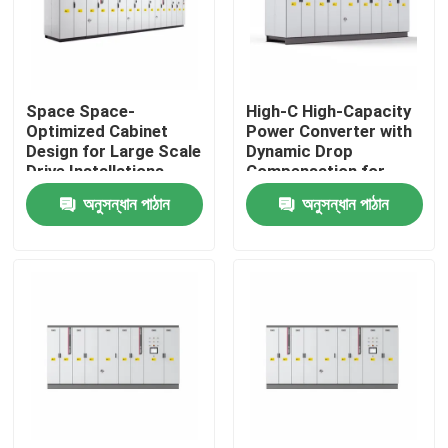
আমাদের সম্পর্কে
Space Space-
High-C High-Capacity
কারখানা পরিদর্শন
Optimized Cabinet
Power Converter with
Design for Large Scale
Dynamic Drop
Drive Installations
Compensation for
গুণমান নিয়ন্ত্রণ
Saving Valuable Floor
Smooth Motor
অনুসন্ধান পাঠান
অনুসন্ধান পাঠান
Space
Performance
আমাদের সাথে যোগাযোগ
খবর
একটি উদ্ধৃতি অনুরোধ করুন
VFD পরিবর্তনশীল ফ্রিকোয়েন্সি ড্রাইভ