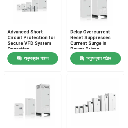
আমাদের সম্পর্কে
Advanced Short
Delay Overcurrent
কারখানা পরিদর্শন
Circuit Protection for
Reset Suppresses
Secure VFD System
Current Surge in
Operation
Power Drives
গুণমান নিয়ন্ত্রণ
অনুসন্ধান পাঠান
অনুসন্ধান পাঠান
আমাদের সাথে যোগাযোগ
খবর
একটি উদ্ধৃতি অনুরোধ করুন
VFD পরিবর্তনশীল ফ্রিকোয়েন্সি ড্রাইভ