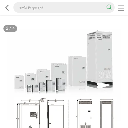
2
/
4