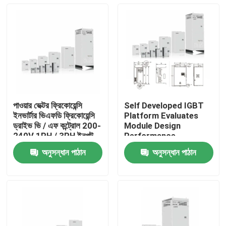
পাওয়ার ভেক্টর ফ্রিকোয়েন্সি
Self Developed IGBT
ইনভার্টার ভিএফডি ফ্রিকোয়েন্সি
Platform Evaluates
ড্রাইভ ভি / এফ কন্ট্রোল 200-
Module Design
240V 1PH / 3PH ইনপুট
Performance
ভোল্টেজ নিম্ন কম্পন
অনুসন্ধান পাঠান
অনুসন্ধান পাঠান
বাড়ি
পণ্য
ভিডিও