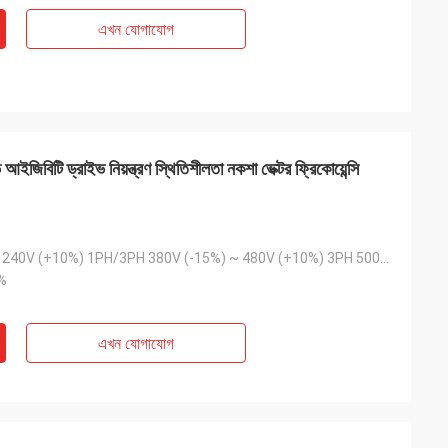
এখন যোগাযোগ
আইজিবিটি ড্রাইভ নিয়ন্ত্রণ স্থিতিশীলতা নকশা ভেক্টর ফ্রিকোয়েন্সি
200V (-15%) ~ 240V (+10%) 1PH/3PH 380V (-15%) ~ 480V (+10%) 3PH 500V 500V (-15%) ~ 690V (+10%) 3PH
%
এখন যোগাযোগ
াইট
জ্যাক মিলার