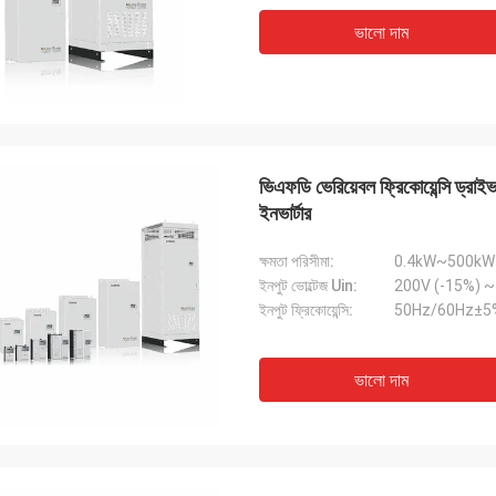
ভালো দাম
ভিএফডি ভেরিয়েবল ফ্রিকোয়েন্সি ড্রাইভ 
ইনভার্টার
ক্ষমতা পরিসীমা:
0.4kW~500kW
ইনপুট ভোল্টেজ Uin:
ইনপুট ফ্রিকোয়েন্সি:
50Hz/60Hz±5
ভালো দাম
ডেভিড "বিগ ডি" কোয়ালস্কি
এমিলি হোয়