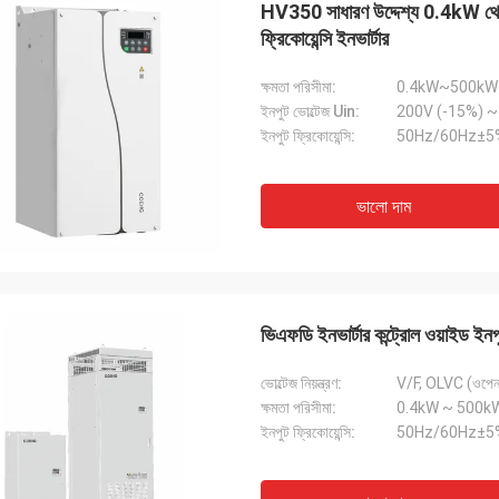
HV350 সাধারণ উদ্দেশ্য 0.4kW থেকে 
একাধিক পিএলসি ইউনিট এবং এইচএমআই-এর
আমাদের একটি সংবেদনশীল পরীক্ষার
নির্ভুলভাবে পূরণ করা হয়েছিল এবং আশ্চর্যজনক গতিতে
শব্দযুক্ত স্পিন্ডেল মোটরের প্রয়
ফ্রিকোয়েন্সি ইনভার্টার
য়েছিল। এগুলি একত্রিত করার পর থেকে, আমাদের
কিনেছি তা ফিসফিস করে শান্তভাবে
রণ ব্যবস্থার যোগাযোগ আরও শক্তিশালী হয়েছে। আমরা
টর্ক বজায় রাখে। এর গুণমান আমরা ব্যব
ক্ষমতা পরিসীমা:
0.4kW~500kW
যবস্থা এবং এই উপাদানগুলির নির্ভরযোগ্য
চেয়ে ভালো, তাও আবার অনেক কম দ
ইনপুট ভোল্টেজ Uin:
ন্সে মুগ্ধ। সব মিলিয়ে ঝামেলামুক্ত অভিজ্ঞতা।
অ্যাপ্লিকেশনগুলির জন্য অসাধারণ
ইনপুট ফ্রিকোয়েন্সি:
50Hz/60Hz±5
ভালো দাম
ভিএফডি ইনভার্টার কন্ট্রোল ওয়াইড
ভোল্টেজ নিয়ন্ত্রণ:
V/F, OLVC (ওপেন লু
ক্ষমতা পরিসীমা:
0.4kW ~ 500k
ইনপুট ফ্রিকোয়েন্সি:
50Hz/60Hz±5