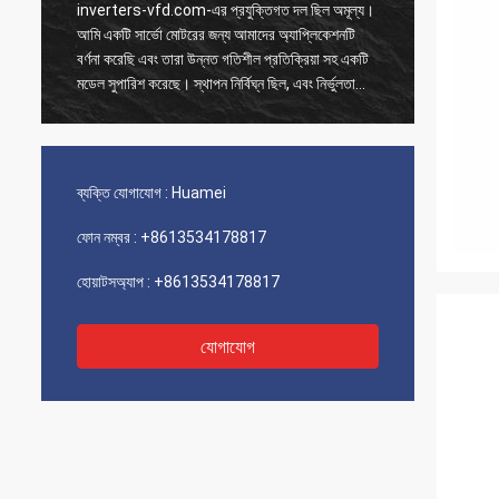
inverters-vfd.com-এর প্রযুক্তিগত দল ছিল অমূল্য।
আমাদের 
আমি একটি সার্ভো মোটরের জন্য আমাদের অ্যাপ্লিকেশনটি
অর্ডারটি 
বর্ণনা করেছি এবং তারা উন্নত গতিশীল প্রতিক্রিয়া সহ একটি
পাঠানো হ
মডেল সুপারিশ করেছে। স্থাপন নির্বিঘ্ন ছিল, এবং নির্ভুলতা
নিয়ন্ত্
আমাদের চক্রের সময় উন্নত করেছে। বিশেষজ্ঞের পরামর্শ এবং
সরবরাহ ব্
একটি উচ্চ-কার্যকারিতা সম্পন্ন পণ্য!
পারফরম্যা
ব্যক্তি যোগাযোগ :
Huamei
ফোন নম্বর :
+8613534178817
হোয়াটসঅ্যাপ :
+8613534178817
যোগাযোগ