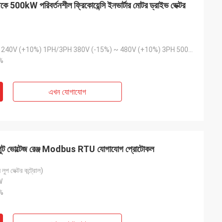
500kW পরিবর্তনশীল ফ্রিকোয়েন্সি ইনভার্টার মোটর ড্রাইভ ভেক্টর
 পরিবেশের জন্য কম-
আমরা আমাদের অ্যাসেম্বলি লাইনের জন্য একটি গুরুত্বপূর্ণ
োজন ছিল। আমরা যে ইউনিটটি
VFD প্রতিস্থাপনের জন্য inverters-vfd.com-এর
 কাজ করে এবং ধারাবাহিক
উপর ঝুঁকি নিয়েছিলাম। পণ্যটি কেবল নিখুঁত ছিল না, বরং
হৃত কিছু বড় ব্র্যান্ডের
আমাদের আগের সরবরাহকারীর চেয়ে বেশি সাশ্রয়ী ছিল। এর
ামে। বিশেষায়িত
স্থিতিশীলতা আমাদের ঘন ঘন ট্রিপিং সমস্যা দূর করেছে।
200V (-15%) ~ 240V (+10%) 1PH/3PH 380V (-15%) ~ 480V (+10%) 3PH 500V 500V (-15%) ~ 690V (+10%) 3PH
।
একটি অসামান্য মূল্য এবং শিল্প উপাদানগুলির জন্য একটি
%
নির্ভরযোগ্য অংশীদার।
এখন যোগাযোগ
 ইনপুট ভোল্টেজ রেঞ্জ Modbus RTU যোগাযোগ প্রোটোকল
প ভেক্টর কন্ট্রোল)
W
%