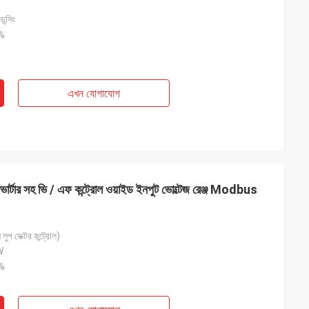
ন্সিং
%
এখন যোগাযোগ
ইনভার্টার সহ ভি / এফ কন্ট্রোল ওয়াইড ইনপুট ভোল্টেজ রেঞ্জ Modbus
প ভেক্টর কন্ট্রোল)
W
%