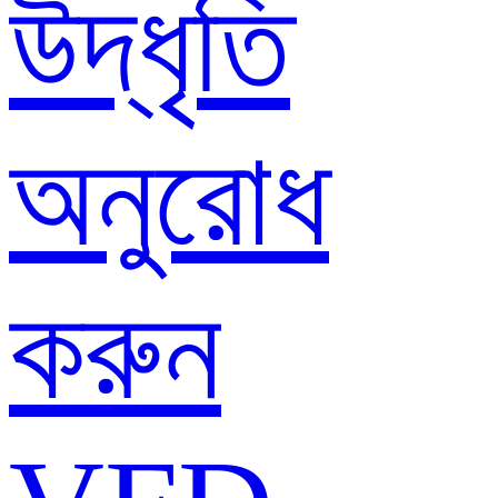
উদ্ধৃতি
অনুরোধ
করুন