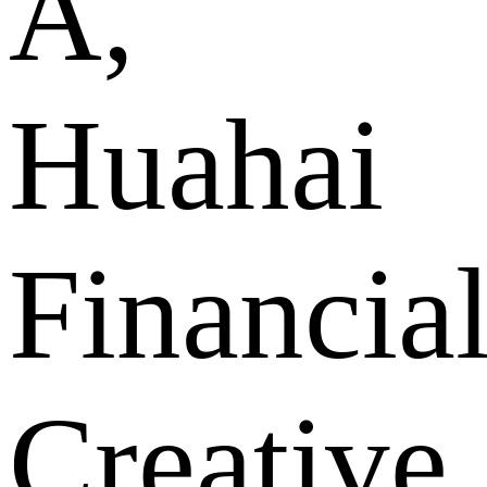
A,
Huahai
Financia
Creative