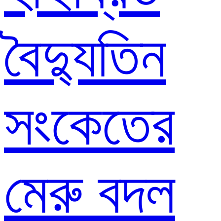
বৈদ্যুতিন
সংকেতের
মেরু বদল