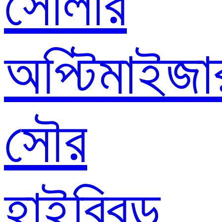
সোলার
অপ্টিমাইজা
সৌর
হাইব্রিড