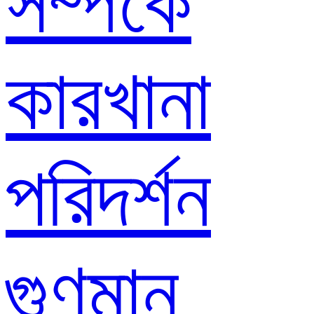
সম্পর্কে
কারখানা
পরিদর্শন
গুণমান