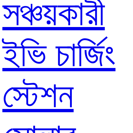
সঞ্চয়কারী
ইভি চার্জিং
স্টেশন