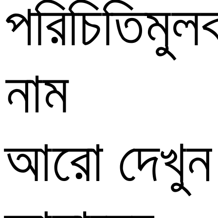
পরিচিতিমুল
নাম
আরো দেখুন