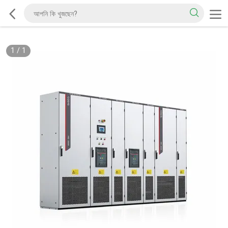
1
/
1