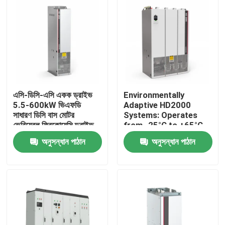
এসি-ডিসি-এসি একক ড্রাইভ
Environmentally
5.5-600kW ভিএফডি
Adaptive HD2000
সাধারণ ডিসি বাস মোটর
Systems: Operates
ভেরিয়েবল ফ্রিকোয়েন্সি ড্রাইভ
from -25°C to +65°C
লিফটের জন্য
and Humidity Up to
অনুসন্ধান পাঠান
অনুসন্ধান পাঠান
85%
বাড়ি
পণ্য
ভিডিও