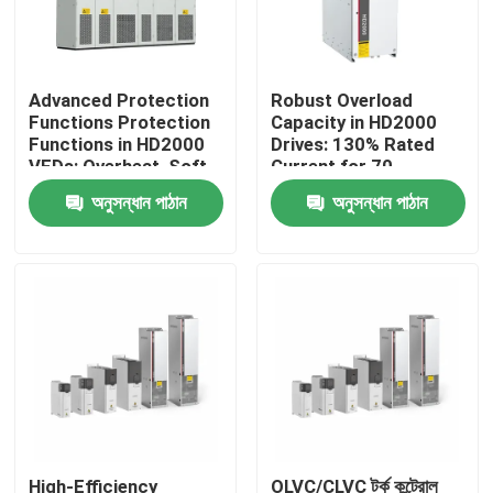
আমাদের সম্পর্কে
Advanced Protection
Robust Overload
Functions Protection
Capacity in HD2000
কারখানা পরিদর্শন
Functions in HD2000
Drives: 130% Rated
VFDs: Overheat, Soft-
Current for 70
Start, and IGBT Safety
Seconds
অনুসন্ধান পাঠান
অনুসন্ধান পাঠান
গুণমান নিয়ন্ত্রণ
আমাদের সাথে যোগাযোগ
খবর
একটি উদ্ধৃতি অনুরোধ করুন
VFD পরিবর্তনশীল ফ্রিকোয়েন্সি ড্রাইভ
High-Efficiency
OLVC/CLVC টর্ক কন্ট্রোল