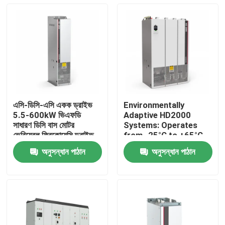
এসি-ডিসি-এসি একক ড্রাইভ
Environmentally
5.5-600kW ভিএফডি
Adaptive HD2000
সাধারণ ডিসি বাস মোটর
Systems: Operates
ভেরিয়েবল ফ্রিকোয়েন্সি ড্রাইভ
from -25°C to +65°C
লিফটের জন্য
and Humidity Up to
অনুসন্ধান পাঠান
অনুসন্ধান পাঠান
85%
বাড়ি
পণ্য
ভিডিও