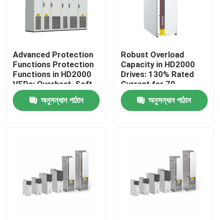
আমাদের সম্পর্কে
Advanced Protection
Robust Overload
কারখানা পরিদর্শন
Functions Protection
Capacity in HD2000
Functions in HD2000
Drives: 130% Rated
VFDs: Overheat, Soft-
Current for 70
গুণমান নিয়ন্ত্রণ
Start, and IGBT Safety
Seconds
অনুসন্ধান পাঠান
অনুসন্ধান পাঠান
আমাদের সাথে যোগাযোগ
খবর
একটি উদ্ধৃতি অনুরোধ করুন
VFD পরিবর্তনশীল ফ্রিকোয়েন্সি ড্রাইভ