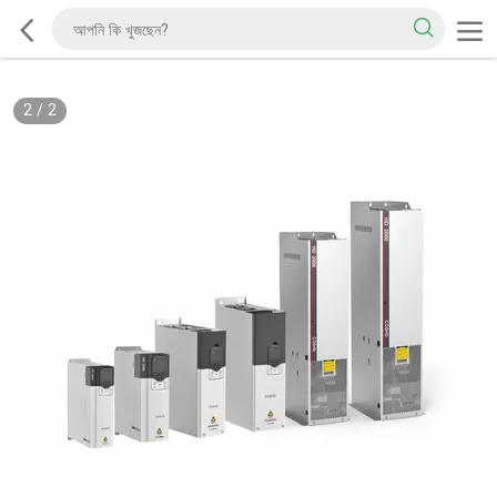
2
/
2