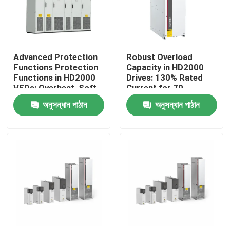
আমাদের সম্পর্কে
Advanced Protection
Robust Overload
কারখানা পরিদর্শন
Functions Protection
Capacity in HD2000
Functions in HD2000
Drives: 130% Rated
VFDs: Overheat, Soft-
Current for 70
গুণমান নিয়ন্ত্রণ
Start, and IGBT Safety
Seconds
অনুসন্ধান পাঠান
অনুসন্ধান পাঠান
আমাদের সাথে যোগাযোগ
খবর
একটি উদ্ধৃতি অনুরোধ করুন
VFD পরিবর্তনশীল ফ্রিকোয়েন্সি ড্রাইভ