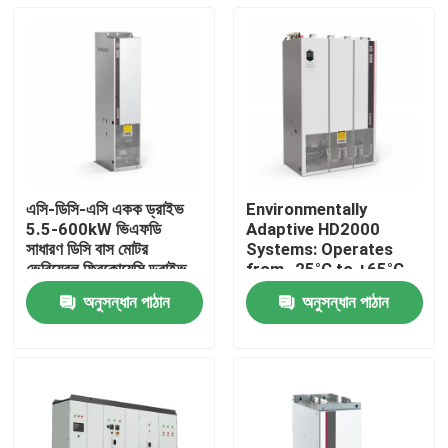
এসি-ডিসি-এসি একক ড্রাইভ
Environmentally
5.5-600kW ভিএফডি
Adaptive HD2000
সাধারণ ডিসি বাস মোটর
Systems: Operates
ভেরিয়েবল ফ্রিকোয়েন্সি ড্রাইভ
from -25°C to +65°C
লিফটের জন্য
and Humidity Up to
অনুসন্ধান পাঠান
অনুসন্ধান পাঠান
85%
বাড়ি
পণ্য
ভিডিও