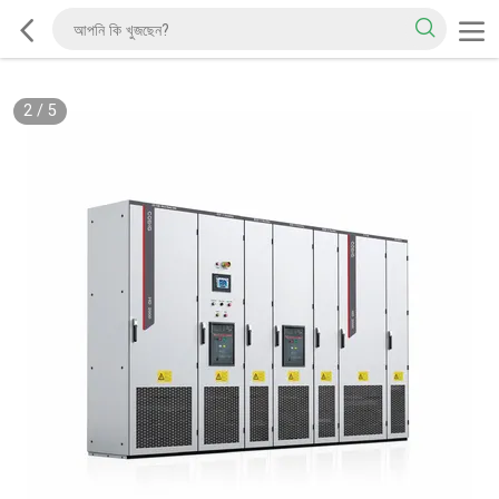
2
/
5