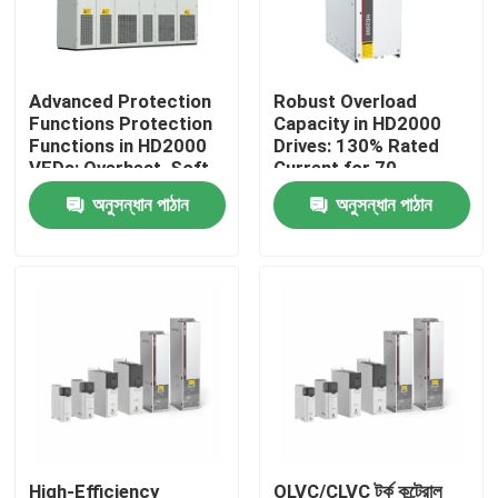
আমাদের সম্পর্কে
Advanced Protection
Robust Overload
Functions Protection
Capacity in HD2000
কারখানা পরিদর্শন
Functions in HD2000
Drives: 130% Rated
VFDs: Overheat, Soft-
Current for 70
Start, and IGBT Safety
Seconds
অনুসন্ধান পাঠান
অনুসন্ধান পাঠান
গুণমান নিয়ন্ত্রণ
আমাদের সাথে যোগাযোগ
খবর
একটি উদ্ধৃতি অনুরোধ করুন
VFD পরিবর্তনশীল ফ্রিকোয়েন্সি ড্রাইভ
High-Efficiency
OLVC/CLVC টর্ক কন্ট্রোল