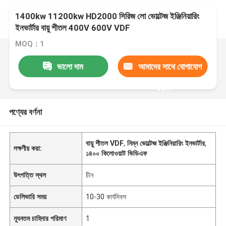
1400kw 11200kw HD2000 সিরিজ লো ভোল্টেজ ইঞ্জিনিয়ারিং
ইনভার্টার বায়ু শীতল 400V 600V VDF
MOQ：1
ভালো দাম
আমাদের সাথে যোগাযোগ
করুন
পণ্যের বর্ণনা
বায়ু শীতল VDF
,
নিম্ন ভোল্টেজ ইঞ্জিনিয়ারিং ইনভার্টার
,
লক্ষণীয় করা:
১৪০০ কিলোওয়াট ভিডিএফ
উৎপত্তি স্থল
চীন
ডেলিভারি সময়
10-30 কার্যদিবস
ন্যূনতম চাহিদার পরিমাণ
1