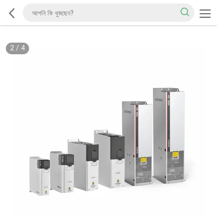
2
/
4