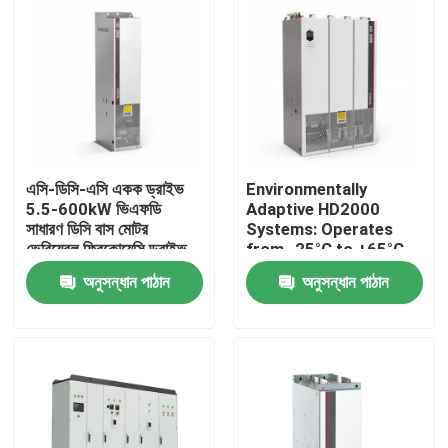
এসি-ডিসি-এসি একক ড্রাইভ
Environmentally
5.5-600kW ভিএফডি
Adaptive HD2000
সাধারণ ডিসি বাস মোটর
Systems: Operates
ভেরিয়েবল ফ্রিকোয়েন্সি ড্রাইভ
from -25°C to +65°C
লিফটের জন্য
and Humidity Up to
অনুসন্ধান পাঠান
অনুসন্ধান পাঠান
85%
বাড়ি
পণ্য
ভিডিও