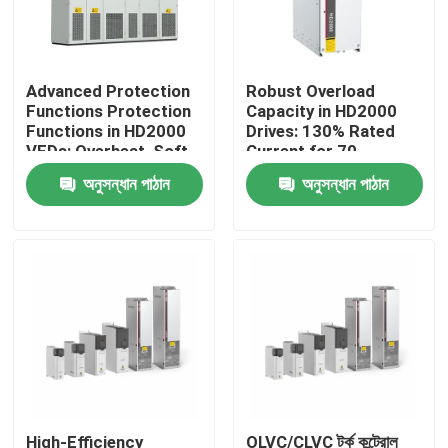
আমাদের সম্পর্কে
Advanced Protection
Robust Overload
Functions Protection
Capacity in HD2000
কারখানা পরিদর্শন
Functions in HD2000
Drives: 130% Rated
VFDs: Overheat, Soft-
Current for 70
Start, and IGBT Safety
Seconds
অনুসন্ধান পাঠান
অনুসন্ধান পাঠান
গুণমান নিয়ন্ত্রণ
আমাদের সাথে যোগাযোগ
খবর
একটি উদ্ধৃতি অনুরোধ করুন
VFD পরিবর্তনশীল ফ্রিকোয়েন্সি ড্রাইভ
High-Efficiency
OLVC/CLVC টর্ক কন্ট্রোল