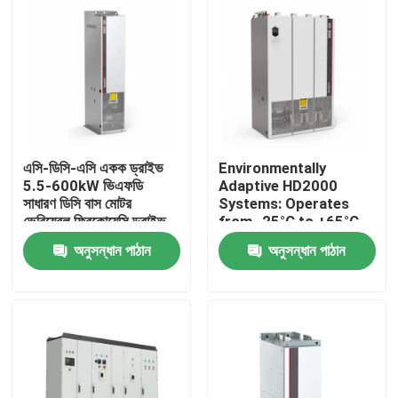
এসি-ডিসি-এসি একক ড্রাইভ
Environmentally
5.5-600kW ভিএফডি
Adaptive HD2000
সাধারণ ডিসি বাস মোটর
Systems: Operates
ভেরিয়েবল ফ্রিকোয়েন্সি ড্রাইভ
from -25°C to +65°C
লিফটের জন্য
and Humidity Up to
অনুসন্ধান পাঠান
অনুসন্ধান পাঠান
85%
বাড়ি
পণ্য
ভিডিও