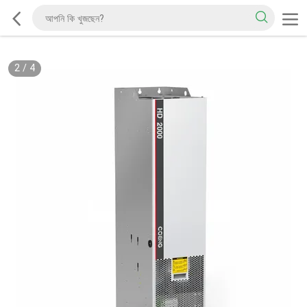
2
/
4