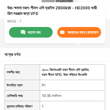
উচ্চ-ক্ষমতা তরল-শীতল এসি ড্রাইভ 2800kW - HD2000 ভারী
শিল্প সরঞ্জাম জন্য VFD
MOQ：1
ভালো দাম
আমাদের সাথে যোগাযোগ
করুন
পণ্যের বর্ণনা
২৮০০ কিলোওয়াট তরল শীতল এসি ড্রাইভ
,
লক্ষণীয় করা:
তরল শীতল VFD
,
উচ্চ-শক্তির ভিএফডি
উৎপত্তি স্থল
চীন
ডেলিভারি সময়
10-30 কার্যদিবস
ন্যূনতম চাহিদার পরিমাণ
1